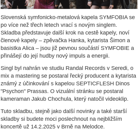
Slovenská symfonicko-metalová kapela SYMFOBIA se
po více než třech letech vrací s novým singlem.
Skladba představuje další krok na cestě kapely, noví
členové kapely – zpěvačka Hanka, kytarista Šimon a
basistka Alica – jsou již pevnou součástí SYMFOBIE a
přinášejí do její hudby nový impuls a energii.
Singl byl nahrán ve studiu Randal Records v Seredi, o
mix a mastering se postaral řecký producent a kytarista
známý z účinkování s kapelou SEPTICFLESH Dinos
"Psychon" Prassas. O vizuální stránku se postaral
kameraman Jakub Chochula, který natočil videoklip.
Tuto skladbu, stejně jako další novinky a také starší
skladby si budete moci poslechnout na nejbližším
koncertě už 14.2.2025 v Brně na Melodce.