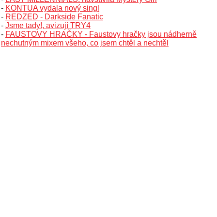
-
KONTUA vydala nový singl
-
REDZED - Darkside Fanatic
-
Jsme tady!, avizují TRY4
-
FAUSTOVY HRAČKY - Faustovy hračky jsou nádherně
nechutným mixem všeho, co jsem chtěl a nechtěl