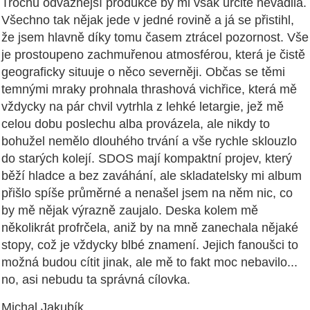
Trochu odvážnější produkce by mi však určitě nevadila.
Všechno tak nějak jede v jedné rovině a já se přistihl,
že jsem hlavně díky tomu časem ztrácel pozornost. Vše
je prostoupeno zachmuřenou atmosférou, která je čistě
geograficky situuje o něco severněji. Občas se těmi
temnými mraky prohnala thrashová vichřice, která mě
vždycky na pár chvil vytrhla z lehké letargie, jež mě
celou dobu poslechu alba provázela, ale nikdy to
bohužel nemělo dlouhého trvání a vše rychle sklouzlo
do starých kolejí. SDOS mají kompaktní projev, který
běží hladce a bez zaváhání, ale skladatelsky mi album
přišlo spíše průměrné a nenašel jsem na něm nic, co
by mě nějak výrazně zaujalo. Deska kolem mě
několikrát profrčela, aniž by na mně zanechala nějaké
stopy, což je vždycky blbé znamení. Jejich fanoušci to
možná budou cítit jinak, ale mě to fakt moc nebavilo...
no, asi nebudu ta správná cílovka.
Michal Jakubík