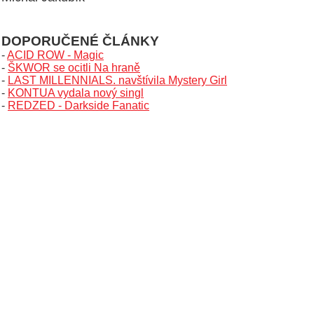
DOPORUČENÉ ČLÁNKY
-
ACID ROW - Magic
-
ŠKWOR se ocitli Na hraně
-
LAST MILLENNIALS. navštívila Mystery Girl
-
KONTUA vydala nový singl
-
REDZED - Darkside Fanatic