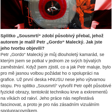
Splitko „Sousmrtí“ zdobí působivý přebal, jehož
autorem je malíř Petr „Gordo“ Malecký. Jak jste
jeho tvorbu objevili?
Petr „Gordo“ Malecký je můj dlouholetý kamarád, se
kterým jsem se potkal v jednom ze svých bývalých
zaměstnání. Když jsem zjistil, co a jak Petr maluje, bylo
pro mě jasnou volbou požádat ho o spolupráci na
grafice. Už první deska HNUSU nese jeho výtvarnou
stopu. Pro splitko „Sousmrtí“ vytvořil Petr opět působivé
fyzické obrazy, tentokrát technikou krve a exkrementů
na víkách od rakví. Jeho práce nás nepřestává
fascinovat, a proto je pro nás zásadním vizuálním
spolupracovníkem.