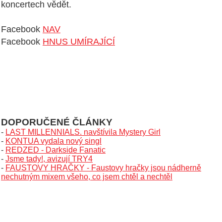
koncertech vědět.
Facebook
NAV
Facebook
HNUS UMÍRAJÍCÍ
DOPORUČENÉ ČLÁNKY
-
LAST MILLENNIALS. navštívila Mystery Girl
-
KONTUA vydala nový singl
-
REDZED - Darkside Fanatic
-
Jsme tady!, avizují TRY4
-
FAUSTOVY HRAČKY - Faustovy hračky jsou nádherně
nechutným mixem všeho, co jsem chtěl a nechtěl