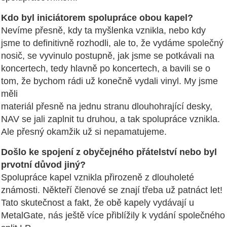
Kdo byl iniciátorem spolupráce obou kapel?
Nevíme přesně, kdy ta myšlenka vznikla, nebo kdy
jsme to definitivně rozhodli, ale to, že vydáme společný
nosič, se vyvinulo postupně, jak jsme se potkávali na
koncertech, tedy hlavně po koncertech, a bavili se o
tom, že bychom rádi už konečně vydali vinyl. My jsme
měli
materiál přesně na jednu stranu dlouhohrající desky,
NAV se jali zaplnit tu druhou, a tak spolupráce vznikla.
Ale přesný okamžik už si nepamatujeme.
Došlo ke spojení z obyčejného přátelství nebo byl
prvotní důvod jiný?
Spolupráce kapel vznikla přirozeně z dlouholeté
známosti. Někteří členové se znají třeba už patnáct let!
Tato skutečnost a fakt, že obě kapely vydávají u
MetalGate, nás ještě více přiblížily k vydání společného