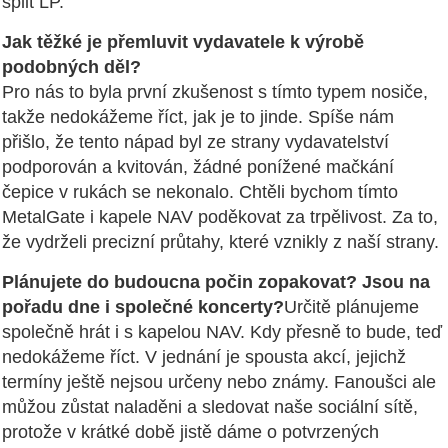
split LP.
Jak těžké je přemluvit vydavatele k výrobě
podobných děl?
Pro nás to byla první zkušenost s tímto typem nosiče,
takže nedokážeme říct, jak je to jinde. Spíše nám
přišlo, že tento nápad byl ze strany vydavatelství
podporován a kvitován, žádné ponížené mačkání
čepice v rukách se nekonalo. Chtěli bychom tímto
MetalGate i kapele NAV poděkovat za trpělivost. Za to,
že vydrželi precizní průtahy, které vznikly z naší strany.
Plánujete do budoucna počin zopakovat? Jsou na
pořadu dne i společné koncerty?
Určitě plánujeme
společně hrát i s kapelou NAV. Kdy přesně to bude, teď
nedokážeme říct. V jednání je spousta akcí, jejichž
termíny ještě nejsou určeny nebo známy. Fanoušci ale
můžou zůstat naladěni a sledovat naše sociální sítě,
protože v krátké době jistě dáme o potvrzených