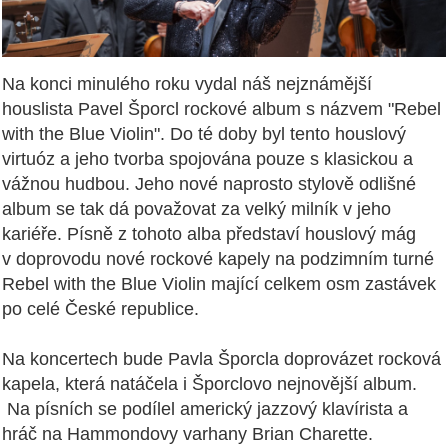
Na konci minulého roku vydal náš nejznámější
houslista Pavel Šporcl rockové album s názvem "Rebel
with the Blue Violin". Do té doby byl tento houslový
virtuóz a jeho tvorba spojována pouze s klasickou a
vážnou hudbou. Jeho nové naprosto stylově odlišné
album se tak dá považovat za velký milník v jeho
kariéře. Písně z tohoto alba představí houslový mág
v doprovodu nové rockové kapely na podzimním turné
Rebel with the Blue Violin mající celkem osm zastávek
po celé České republice.
Na koncertech bude Pavla Šporcla doprovázet rocková
kapela, která natáčela i Šporclovo nejnovější album.
Na písních se podílel americký jazzový klavírista a
hráč na Hammondovy varhany Brian Charette.