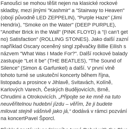
Fanoušci se mohou těšit nejen na klasické rockové
skladby, mezi jinými "Kashmir" a "Stairway to Heaven"
(obojí původně LED ZEPPELIN), "Purple Haze" (Jimi
Hendrix), "Smoke on the Water" (DEEP PURPLE),
"Another Brick in the Wall" (PINK FLOYD) a "(I can’t get
no) Satisfaction" (ROLLING STONES). Jako další zazní
například Oscary oceněný singl zpěvačky Billie Eilish s
názvem "What Was I Made For?". Další rockové balady
zastupuje "Let it be" (THE BEATLES), "The Sound of
Silence" (Simon & Garfunkel) a další. V první vlně
tohoto turné se uskuteční koncerty během října,
listopadu a prosince v Jihlavě, Svitavách, Kolíně,
Karlových Varech, Českých Budějovicích, Brně,
Chrudimi a Otrokovicích.
„Připojte se ke mně na tuto
neuvěřitelnou hudební jízdu – věřím, že ji budete
milovat stejně vášnivě jako já,“
dodává v rámci pozvání
na koncertPavel Šporcl.