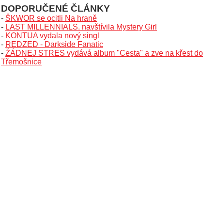
DOPORUČENÉ ČLÁNKY
-
ŠKWOR se ocitli Na hraně
-
LAST MILLENNIALS. navštívila Mystery Girl
-
KONTUA vydala nový singl
-
REDZED - Darkside Fanatic
-
ŽÁDNEJ STRES vydává album "Cesta" a zve na křest do
Třemošnice