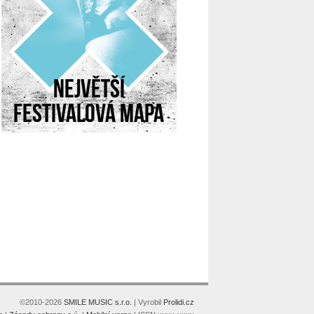
©2010-2026
SMILE MUSIC s.r.o.
| Vyrobil
Prolidi.cz