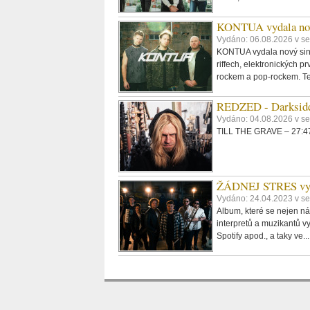
KONTUA vydala nov
Vydáno: 06.08.2026 v se
KONTUA vydala nový singl
riffech, elektronických p
rockem a pop-rockem. Tex
REDZED - Darkside
Vydáno: 04.08.2026 v s
TILL THE GRAVE – 27:47,
ŽÁDNEJ STRES vydáv
Vydáno: 24.04.2023 v se
Album, které se nejen ná
interpretů a muzikantů vy
Spotify apod., a taky ve..