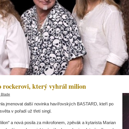
rockerovi, který vyhrál milion
 Blade
mohla jmenovat další novinka havířovských BASTARD, kteří po
ěta v pořadí už třetí singl.
lion“ a nová posila za mikrofonem, zpěvák a kytarista Marian