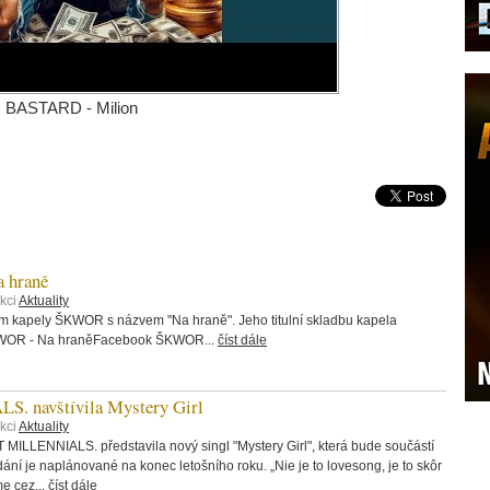
BASTARD - Milion
 hraně
kci
Aktuality
bum kapely ŠKWOR s názvem "Na hraně". Jeho titulní skladbu kapela
ŠKWOR - Na hraněFacebook ŠKWOR...
číst dále
 navštívila Mystery Girl
kci
Aktuality
 MILLENNIALS. představila nový singl "Mystery Girl", která bude součástí
ání je naplánované na konec letošního roku. „Nie je to lovesong, je to skôr
me cez...
číst dále