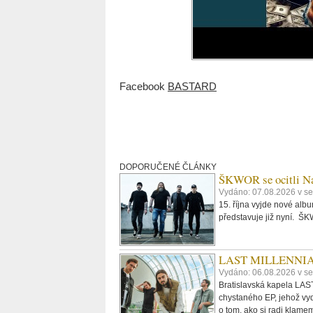
Facebook
BASTARD
DOPORUČENÉ ČLÁNKY
ŠKWOR se ocitli Na
Vydáno: 07.08.2026 v se
15. října vyjde nové al
představuje již nyní. 
LAST MILLENNIALS.
Vydáno: 06.08.2026 v se
Bratislavská kapela LAST
chystaného EP, jehož vyd
o tom, ako si radi klame