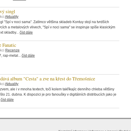
ý singl
kci
Aktuality
 "Spí v noci sama". Zatímco většina skladeb Kontuy stojí na tvrdších
rvcích a metalových vlivech, "Spí v noci sama" se inspiruje spíše klasickým
t skladby...
číst dále
 Fanatic
ekci
Recenze
 rap-metal...
číst dále
á album "Cesta" a zve na křest do Třemošnice
kci
Aktuality
zvem, ale i v mnoha textech, točí kolem takříkajíc denního chleba většiny
šlo 21. dubna. K dispozici je pro fanoušky v digitálních distribucích jako je
.
číst dále