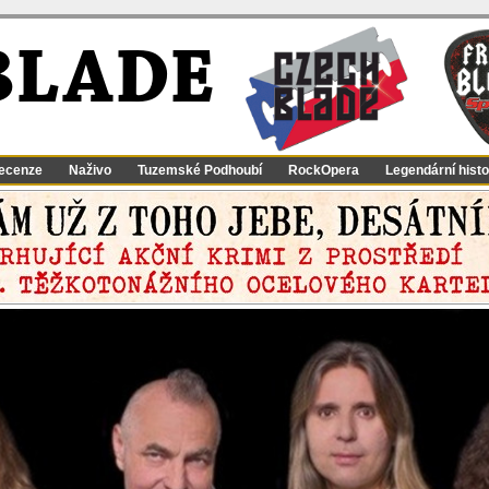
BLADE
ecenze
Naživo
Tuzemské Podhoubí
RockOpera
Legendární histo