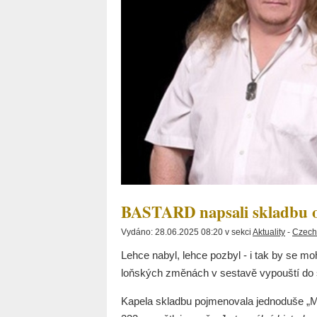
BASTARD napsali skladbu o 
Vydáno: 28.06.2025 08:20 v sekci
Aktuality
-
Czech
Lehce nabyl, lehce pozbyl - i tak by se 
loňských změnách v sestavě vypouští do sv
Kapela skladbu pojmenovala jednoduše „Mi