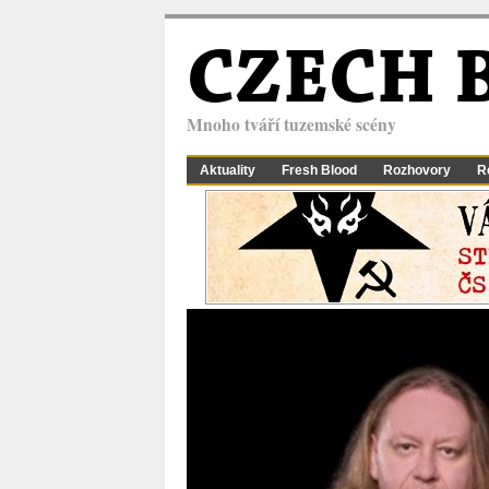
CZECH 
Mnoho tváří tuzemské scény
Aktuality
Fresh Blood
Rozhovory
R