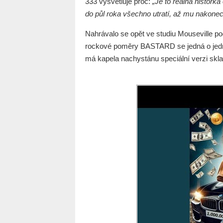
333 vysvětluje proč:
„Je to reálná historka
do půl roka všechno utratí, až mu nakonec
Nahrávalo se opět ve studiu Mouseville 
rockové poměry BASTARD se jedná o jednu z
má kapela nachystánu speciální verzi skla