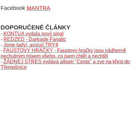
Facebook
MANTRA
DOPORUČENÉ ČLÁNKY
-
KONTUA vydala nový singl
-
REDZED - Darkside Fanatic
-
Jsme tady!, avizují TRY4
-
FAUSTOVY HRAČKY - Faustovy hračky jsou nádherně
nechutným mixem všeho, co jsem chtěl a nechtěl
-
ŽÁDNEJ STRES vydává album "Cesta" a zve na křest do
Třemošnice