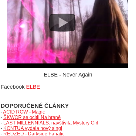
ELBE - Never Again
Facebook
ELBE
DOPORUČENÉ ČLÁNKY
-
ACID ROW - Magic
-
ŠKWOR se ocitli Na hraně
-
LAST MILLENNIALS. navštívila Mystery Girl
-
KONTUA vydala nový singl
-
REDZED - Darkside Fanatic