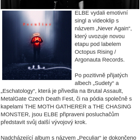
ELBE vydali emotivní
singl a videoklip s
názvem „Never Again“,
který uvozuje novou
etapu pod labelem
Octopus Rising /
Argonauta Records.
Po pozitivně přijatých
albech „Sudety“ a
„Eschatology“, která je přivedla na Brutal Assault,
MetalGate Czech Death Fest, či na pódia společně s
kapelami THE MOTH GATHERER a THE CHASING
MONSTER, jsou ELBE připraveni posluchačům
představit svůj další vývojový krok.
Nadcházející album s názvem „Peculiar“ je dokončeno