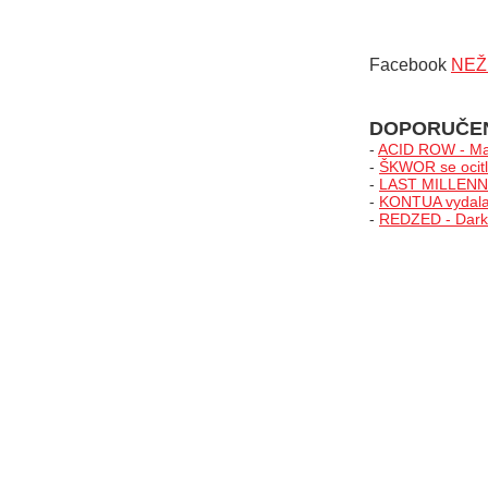
Facebook
NEŽ
DOPORUČE
-
ACID ROW - Ma
-
ŠKWOR se ocitl
-
LAST MILLENNIA
-
KONTUA vydala 
-
REDZED - Darks