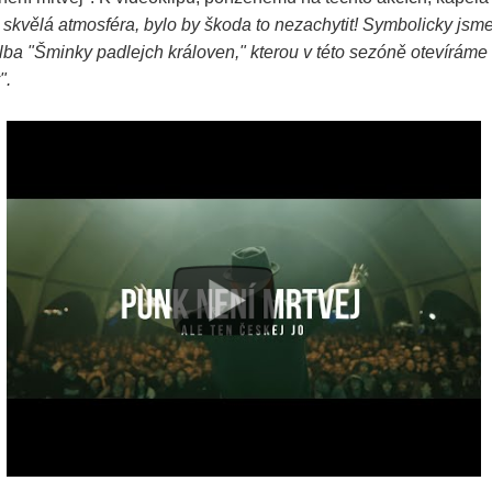
y, skvělá atmosféra, bylo by škoda to nezachytit! Symbolicky jsme
lba "Šminky padlejch královen," kterou v této sezóně otevíráme 
".