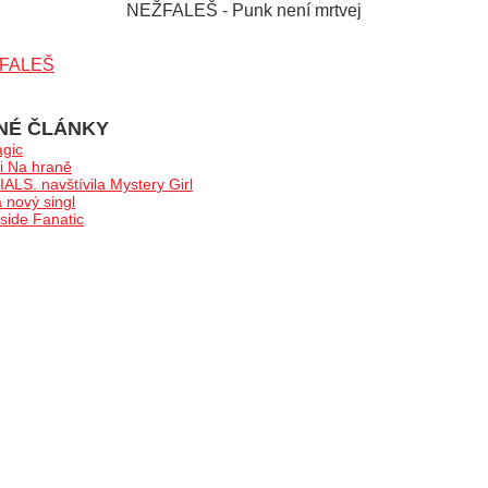
NEŽFALEŠ - Punk není mrtvej
FALEŠ
NÉ ČLÁNKY
gic
i Na hraně
LS. navštívila Mystery Girl
nový singl
ide Fanatic