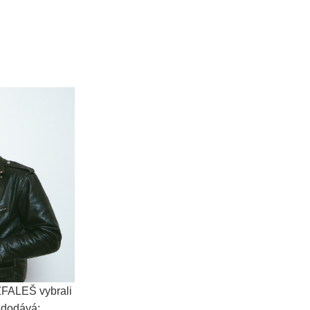
ŽFALEŠ vybrali
a dodává: