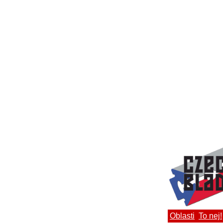
Oblasti
To nej!