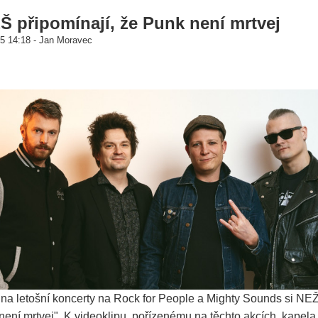
 připomínají, že Punk není mrtvej
5 14:18 - Jan Moravec
na letošní koncerty na Rock for People a Mighty Sounds si NE
ení mrtvej". K videoklipu, pořízenému na těchto akcích, kapel