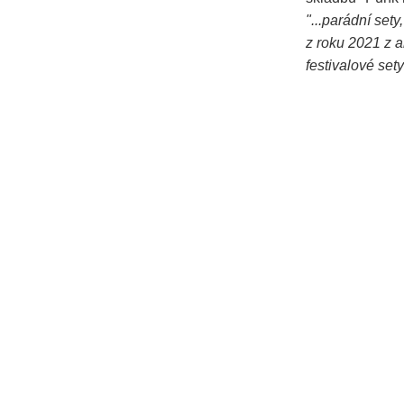
"...parádní set
z roku 2021 z a
festivalové sety