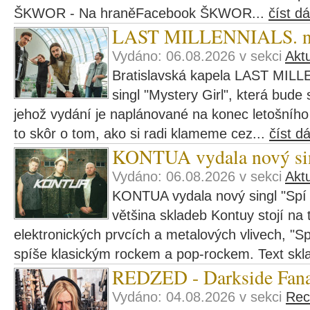
ŠKWOR - Na hraněFacebook ŠKWOR...
číst dá
LAST MILLENNIALS. navš
Vydáno: 06.08.2026 v sekci
Aktu
Bratislavská kapela LAST MILL
singl "Mystery Girl", která bude
jehož vydání je naplánované na konec letošního r
to skôr o tom, ako si radi klameme cez...
číst dá
KONTUA vydala nový si
Vydáno: 06.08.2026 v sekci
Aktu
KONTUA vydala nový singl "Spí 
většina skladeb Kontuy stojí na t
elektronických prvcích a metalových vlivech, "Sp
spíše klasickým rockem a pop-rockem. Text skl
REDZED - Darkside Fana
Vydáno: 04.08.2026 v sekci
Rec