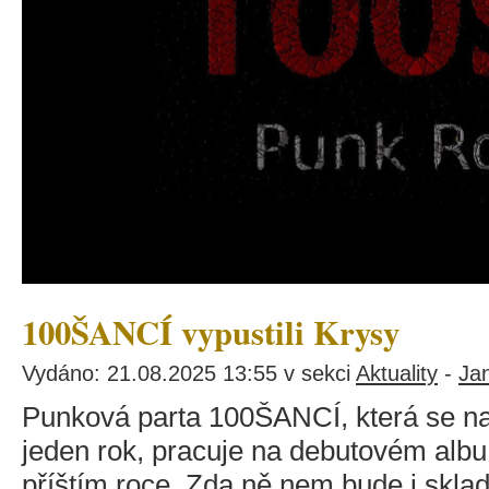
100ŠANCÍ vypustili Krysy
Vydáno: 21.08.2025 13:55 v sekci
Aktuality
-
Ja
Punková parta 100ŠANCÍ, která se n
jeden rok, pracuje na debutovém albu,
příštím roce. Zda ně nem bude i sklad