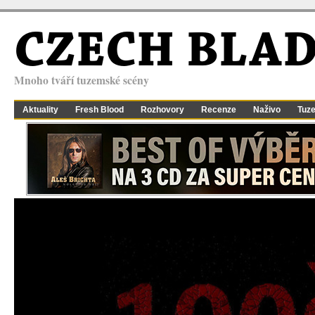
CZECH BLA
Mnoho tváří tuzemské scény
Aktuality
Fresh Blood
Rozhovory
Recenze
Naživo
Tuz