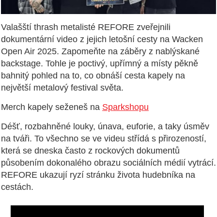
Valašští thrash metalisté REFORE zveřejnili
dokumentární video z jejich letošní cesty na Wacken
Open Air 2025. Zapomeňte na záběry z nablýskané
backstage. Tohle je poctivý, upřímný a místy pěkně
bahnitý pohled na to, co obnáší cesta kapely na
největší metalový festival světa.
Merch kapely seženeš na
Sparkshopu
Déšť, rozbahněné louky, únava, euforie, a taky úsměv
na tváři. To všechno se ve videu střídá s přirozeností,
která se dneska často z rockových dokumentů
působením dokonalého obrazu sociálních médií vytrácí.
REFORE ukazují ryzí stránku života hudebníka na
cestách.