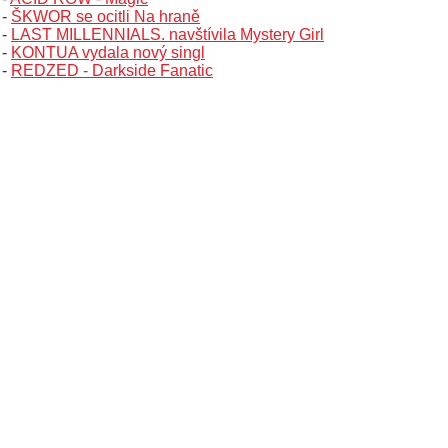
-
ŠKWOR se ocitli Na hraně
-
LAST MILLENNIALS. navštívila Mystery Girl
-
KONTUA vydala nový singl
-
REDZED - Darkside Fanatic