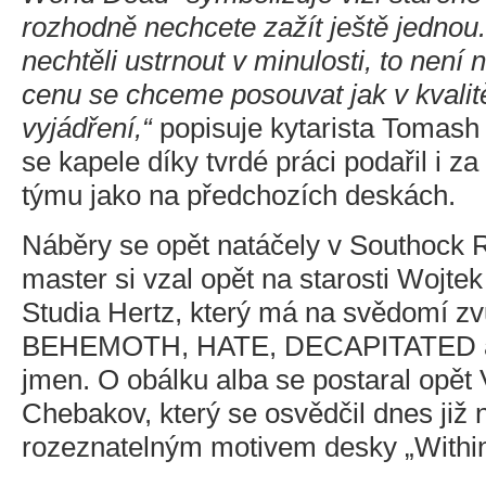
rozhodně nechcete zažít ještě jedno
nechtěli ustrnout v minulosti, to není 
cenu se chceme posouvat jak v kvalit
vyjádření,“
popisuje kytarista Tomash
se kapele díky tvrdé práci podařil i z
týmu jako na předchozích deskách.
Náběry se opět natáčely v Southock 
master si vzal opět na starosti Wojtek
Studia Hertz, který má na svědomí 
BEHEMOTH, HATE, DECAPITATED a 
jmen. O obálku alba se postaral opět
Chebakov, který se osvědčil dnes již 
rozeznatelným motivem desky „Within