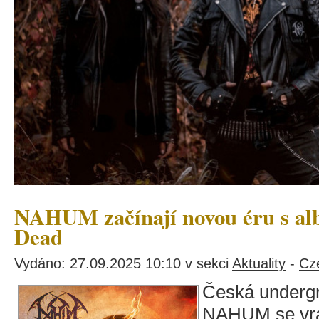
NAHUM začínají novou éru s a
Dead
Vydáno: 27.09.2025 10:10 v sekci
Aktuality
-
Cz
Česká undergr
NAHUM se vrac