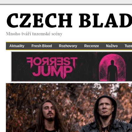
CZECH BLA
Mnoho tváří tuzemské scény
Aktuality
Fresh Blood
Rozhovory
Recenze
Naživo
Tuz