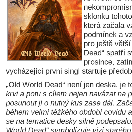
nekompromisně
sklonku tohot
která začala v
podmínek a vza
pro ještě větš
Dead“ spatří s
prosince, zatí
vycházející první singl startuje předo
„Old World Dead“ není jen deska, je 
krvi a potu s cílem nejen navázat na p
posunout ji o nutný kus zase dál. Zača
během velmi těžkého období covidu a
se na tematice desky silně podepsalo.
World Dead“ symbolizuje vizi starého