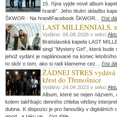
15. října vyjde nové album ka
hraně". Jeho titulní skladbu kape
ŠKWOR - Na hraněFacebook ŠKWOR...
číst dá
LAST MILLENNIALS. navš
Vydáno: 06.08.2026 v sekci
Aktu
Bratislavská kapela LAST MILL
singl "Mystery Girl", která bude
jehož vydání je naplánované na konec letošního r
to skôr o tom, ako si radi klameme cez...
číst dá
ŽÁDNEJ STRES vydává al
křest do Třemošnice
Vydáno: 24.04.2023 v sekci
Aktu
Album, které se nejen názvem, a
kolem takříkajíc denního chleba většiny interpre
dubna. K dispozici je pro fanoušky v digitálních d
apod., a taky ve...
číst dále