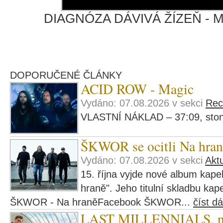
DIAGNÓZA DÁVIVÁ ŽÍZEŇ - Mo
DOPORUČENÉ ČLÁNKY
ACID ROW - Magic
Vydáno: 07.08.2026 v sekci
Rec
VLASTNÍ NÁKLAD – 37:09, ston
ŠKWOR se ocitli Na hran
Vydáno: 07.08.2026 v sekci
Aktu
15. října vyjde nové album ka
hraně". Jeho titulní skladbu kape
ŠKWOR - Na hraněFacebook ŠKWOR...
číst dá
LAST MILLENNIALS. navš