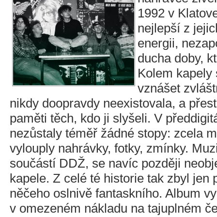
1992 v Klatove
nejlepší z jeji
energii, neza
ducha doby, kt
Kolem kapely 
vznášet zvláš
nikdy doopravdy neexistovala, a přest
paměti těch, kdo ji slyšeli. V předdigi
nezůstaly téměř žádné stopy: zcela 
vylouply nahrávky, fotky, zmínky. Muzik
součástí DDŽ, se navíc později neobje
kapele. Z celé té historie tak zbyl je
něčeho oslnivě fantaskního. Album v
v omezeném nákladu na tajuplném če