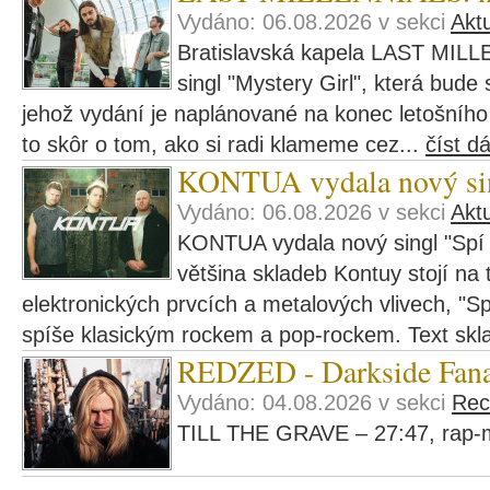
Vydáno: 06.08.2026 v sekci
Aktu
Bratislavská kapela LAST MILL
singl "Mystery Girl", která bude
jehož vydání je naplánované na konec letošního r
to skôr o tom, ako si radi klameme cez...
číst dá
KONTUA vydala nový si
Vydáno: 06.08.2026 v sekci
Aktu
KONTUA vydala nový singl "Spí 
většina skladeb Kontuy stojí na t
elektronických prvcích a metalových vlivech, "Sp
spíše klasickým rockem a pop-rockem. Text skl
REDZED - Darkside Fana
Vydáno: 04.08.2026 v sekci
Rec
TILL THE GRAVE – 27:47, rap-m