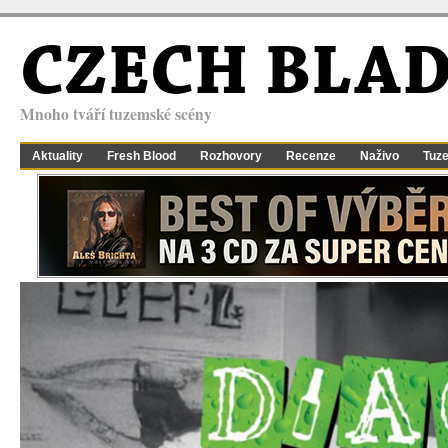
CZECH BLA
Mnoho tváří tuzemské scény
Aktuality
Fresh Blood
Rozhovory
Recenze
Naživo
Tuz