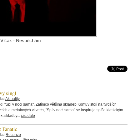
Vlčák - Nespěchám
ý singl
kci
Aktuality
 "Spí v noci sama". Zatímco většina skladeb Kontuy stojí na tvrdších
rvcích a metalových vlivech, "Spí v noci sama" se inspiruje spíše klasickým
t skladby...
číst dále
 Fanatic
ekci
Recenze