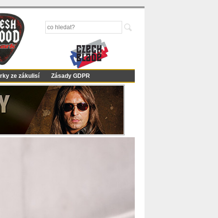
rky ze zákulisí
Zásady GDPR