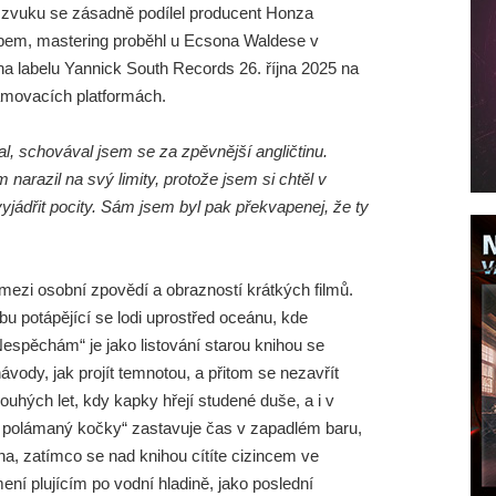
m zvuku se zásadně podílel producent Honza
abem, mastering proběhl u Ecsona Waldese v
a labelu Yannick South Records 26. října 2025 na
amovacích platformách.
l, schovával jsem se za zpěvnější angličtinu.
m narazil na svý limity, protože jsem si chtěl v
yjádřit pocity. Sám jsem byl pak překvapenej, že ty
mezi osobní zpovědí a obrazností krátkých filmů.
bu potápějící se lodi uprostřed oceánu, kde
Nespěchám“ je jako listování starou knihou se
vody, jak projít temnotou, a přitom se nezavřít
ouhých let, kdy kapky hřejí studené duše, a i v
U polámaný kočky“ zastavuje čas v zapadlém baru,
na, zatímco se nad knihou cítíte cizincem ve
ní plujícím po vodní hladině, jako poslední