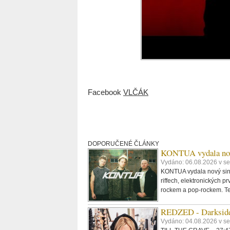
Facebook
VLČÁK
DOPORUČENÉ ČLÁNKY
KONTUA vydala nov
Vydáno: 06.08.2026 v se
KONTUA vydala nový singl
riffech, elektronických p
rockem a pop-rockem. Tex
REDZED - Darkside
Vydáno: 04.08.2026 v s