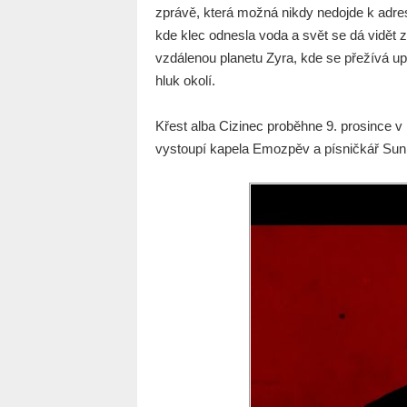
zprávě, která možná nikdy nedojde k adres
kde klec odnesla voda a svět se dá vidět z
vzdálenou planetu Zyra, kde se přežívá up
hluk okolí.
Křest alba Cizinec proběhne 9. prosince 
vystoupí kapela Emozpěv a písničkář Su