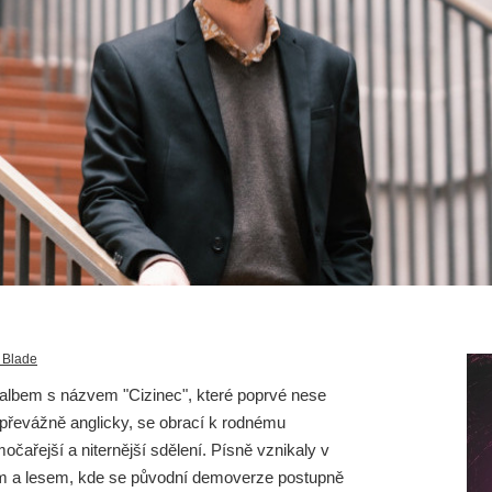
 Blade
 albem s názvem "Cizinec", které poprvé nese
 převážně anglicky, se obrací k rodnému
močařejší a niternější sdělení. Písně vznikaly v
em a lesem, kde se původní demoverze postupně