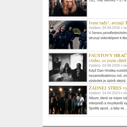
TILL THE GRAVE – 27:47,
Jsme tady!, avizují
Vydáno: 04.08.2026 v se
V červnu prostřednictvím
strvzují videoklipem k t
FAUSTOVY HRAČKY -
všeho, co jsem chtěl
Vydáno: 03.08.2026 v s
Když Dan Hnidka rozebírá
nezanedbatelnou roli, zn
výsledek je úplně stejný
ŽÁDNEJ STRES vydáv
Vydáno: 24.04.2023 v se
Album, které se nejen ná
interpretů a muzikantů vy
Spotify apod., a taky ve..