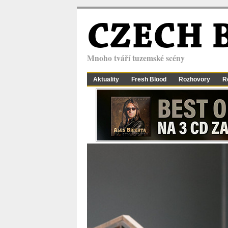
CZECH 
Mnoho tváří tuzemské scény
Aktuality
Fresh Blood
Rozhovory
R