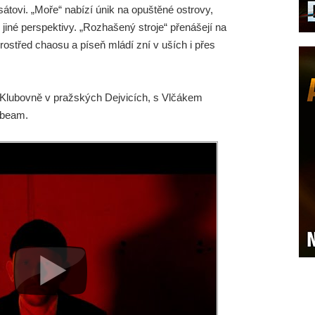
átovi. „Moře“ nabízí únik na opuštěné ostrovy,
 jiné perspektivy. „Rozhašený stroje“ přenášejí na
rostřed chaosu a píseň mládí zní v uších i přes
v Klubovně v pražských Dejvicích, s Vlčákem
nbeam.