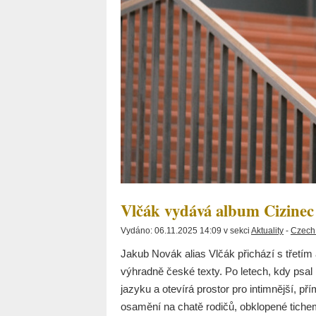
Vlčák vydává album Cizinec
Vydáno: 06.11.2025 14:09 v sekci
Aktuality
-
Czech
Jakub Novák alias Vlčák přichází s třetím
výhradně české texty. Po letech, kdy psal
jazyku a otevírá prostor pro intimnější, pří
osamění na chatě rodičů, obklopené tich