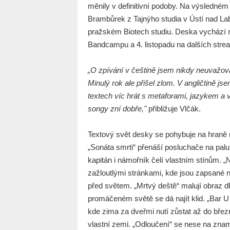
měnily v definitivní podoby. Na výsledné
Brambůrek z Tajnýho studia v Ústí nad L
pražském Biotech studiu. Deska vychází n
Bandcampu a 4. listopadu na dalších stre
„O zpívání v češtině jsem nikdy neuvažova
Minulý rok ale přišel zlom. V angličtině jse
textech víc hrát s metaforami, jazykem a v
songy zní dobře,"
přibližuje Vlčák.
Textový svět desky se pohybuje na hraně 
„Sonáta smrti“ přenáší posluchače na palu
kapitán i námořník čelí vlastním stínům. „
zažloutlými stránkami, kde jsou zapsané ná
před světem. „Mrtvý deště“ malují obraz dl
promáčeném světě se dá najít klid. „Bar 
kde zima za dveřmi nutí zůstat až do břez
vlastní zemi. „Odloučení“ se nese na zname