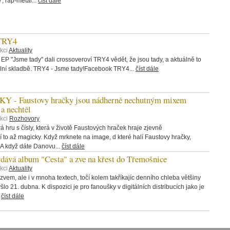
 rap-metal...
číst dále
 TRY4
kci
Aktuality
 EP "Jsme tady" dali crossoveroví TRY4 vědět, že jsou tady, a aktuálně to
itulní skladbě. TRY4 - Jsme tady!Facebook TRY4...
číst dále
 Faustovy hračky jsou nádherně nechutným mixem
 a nechtěl
ekci
Rozhovory
 hru s čísly, která v životě Faustových hraček hraje zjevně
í to až magicky. Když mrknete na image, d které halí Faustovy hračky,
. A když dáte Danovu...
číst dále
á album "Cesta" a zve na křest do Třemošnice
kci
Aktuality
zvem, ale i v mnoha textech, točí kolem takříkajíc denního chleba většiny
šlo 21. dubna. K dispozici je pro fanoušky v digitálních distribucích jako je
.
číst dále