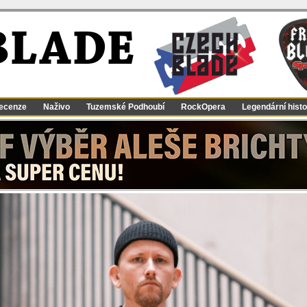
BLADE
ecenze
Naživo
Tuzemské Podhoubí
RockOpera
Legendární histo