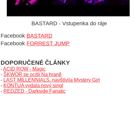
BASTARD - Vstupenka do ráje
Facebook
BASTARD
Facebook
FORREST JUMP
DOPORUČENÉ ČLÁNKY
-
ACID ROW - Magic
-
ŠKWOR se ocitli Na hraně
-
LAST MILLENNIALS. navštívila Mystery Girl
-
KONTUA vydala nový singl
-
REDZED - Darkside Fanatic