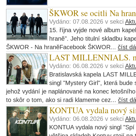
ŠKWOR se ocitli Na hran
Vydáno: 07.08.2026 v sekci
Aktu
15. října vyjde nové album ka
hraně". Jeho titulní skladbu kape
ŠKWOR - Na hraněFacebook ŠKWOR...
číst dá
LAST MILLENNIALS. navš
Vydáno: 06.08.2026 v sekci
Aktu
Bratislavská kapela LAST MILL
singl "Mystery Girl", která bude
jehož vydání je naplánované na konec letošního r
to skôr o tom, ako si radi klameme cez...
číst dá
KONTUA vydala nový si
Vydáno: 06.08.2026 v sekci
Aktu
KONTUA vydala nový singl "Spí 
většina skladeb Kontuy stojí na t