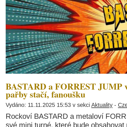
BASTARD a FORREST JUMP vzk
pařby stačí, fanoušku
Vydáno: 11.11.2025 15:53 v sekci
Aktuality
-
Cze
Rockoví BASTARD a metaloví FORR
své mini turné, které bude obsahovat 