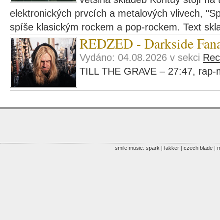
elektronických prvcích a metalových vlivech, "Sp
spíše klasickým rockem a pop-rockem. Text skl
REDZED - Darkside Fana
Vydáno: 04.08.2026 v sekci
Rec
TILL THE GRAVE – 27:47, rap-m
smile music
:
spark
|
fakker
|
czech blade
|