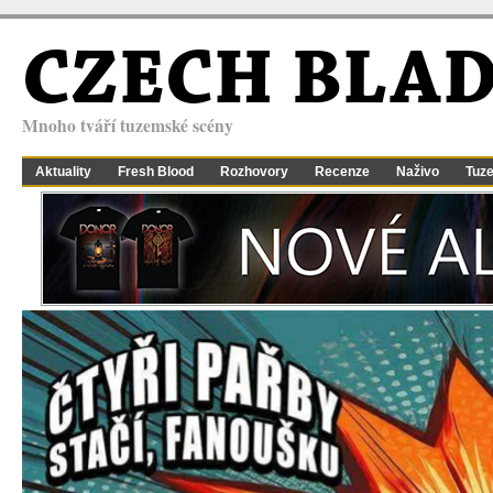
CZECH BLA
Mnoho tváří tuzemské scény
Aktuality
Fresh Blood
Rozhovory
Recenze
Naživo
Tuz