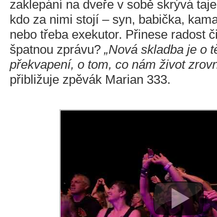
zaklepání na dveře v sobě skrývá taj
kdo za nimi stojí – syn, babička, kama
nebo třeba exekutor. Přinese radost 
špatnou zprávu?
„Nová skladba je o 
překvapení, o tom, co nám život zrovn
přibližuje zpěvák Marian 333.