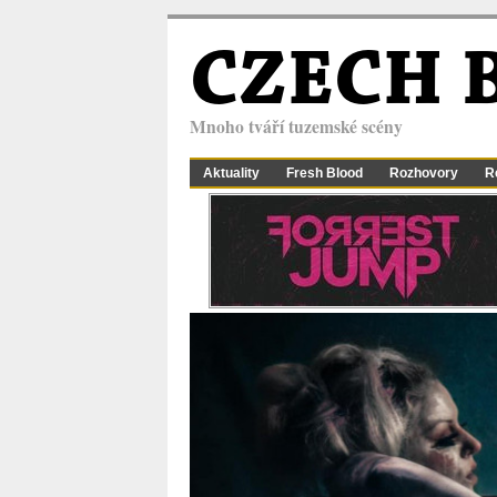
CZECH 
Mnoho tváří tuzemské scény
Aktuality
Fresh Blood
Rozhovory
R