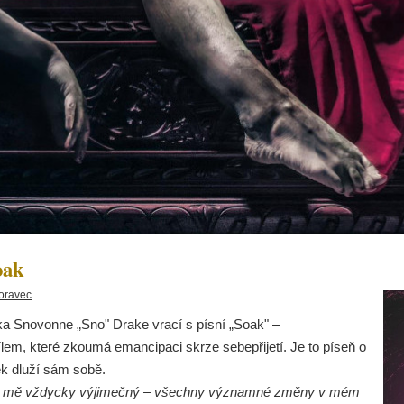
oak
oravec
a Snovonne „Sno" Drake vrací s písní „Soak" –
lem, které zkoumá emancipaci skrze sebepřijetí. Je to píseň o
ěk dluží sám sobě.
pro mě vždycky výjimečný – všechny významné změny v mém