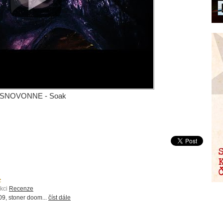
SNOVONNE - Soak
c
ekci
Recenze
, stoner doom...
číst dále