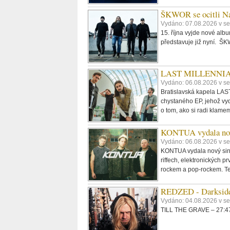
ŠKWOR se ocitli Na
Vydáno: 07.08.2026 v se
15. října vyjde nové al
představuje již nyní. 
LAST MILLENNIALS.
Vydáno: 06.08.2026 v se
Bratislavská kapela LAST
chystaného EP, jehož vyd
o tom, ako si radi klame
KONTUA vydala nov
Vydáno: 06.08.2026 v se
KONTUA vydala nový singl
riffech, elektronických p
rockem a pop-rockem. Tex
REDZED - Darkside
Vydáno: 04.08.2026 v s
TILL THE GRAVE – 27:47,