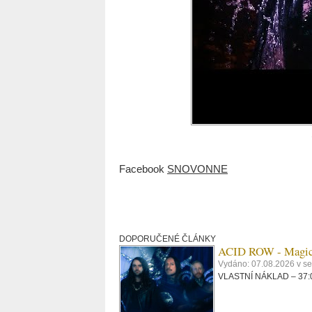
Facebook
SNOVONNE
DOPORUČENÉ ČLÁNKY
ACID ROW - Magi
Vydáno: 07.08.2026 v s
VLASTNÍ NÁKLAD – 37:09