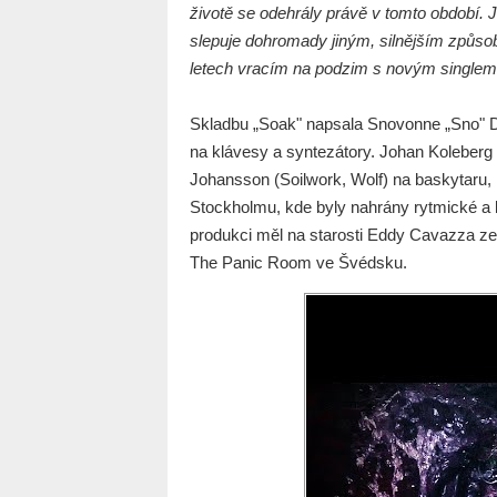
životě se odehrály právě v tomto období. 
slepuje dohromady jiným, silnějším způsob
letech vracím na podzim s novým singlem,
Skladbu „Soak" napsala Snovonne „Sno" Dr
na klávesy a syntezátory. Johan Koleberg 
Johansson (Soilwork, Wolf) na baskytaru,
Stockholmu, kde byly nahrány rytmické a 
produkci měl na starosti Eddy Cavazza ze
The Panic Room ve Švédsku.