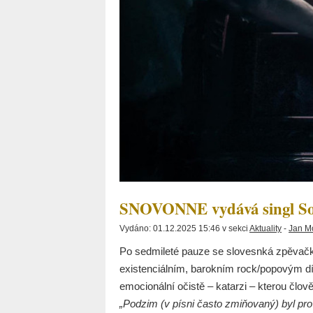
SNOVONNE vydává singl S
Vydáno: 01.12.2025 15:46 v sekci
Aktuality
-
Jan M
Po sedmileté pauze se slovesnká zpěvačk
existenciálním, barokním rock/popovým dí
emocionální očistě – katarzi – kterou člov
„Podzim (v písni často zmiňovaný) byl 