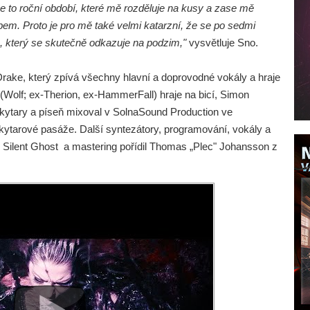
Je to roční období, které mě rozděluje na kusy a zase mě
em. Proto je pro mě také velmi katarzní, že se po sedmi
 který se skutečně odkazuje na podzim,"
vysvětluje Sno.
ake, který zpívá všechny hlavní a doprovodné vokály a hraje
(Wolf; ex-Therion, ex-HammerFall) hraje na bicí, Simon
 kytary a píseň mixoval v SolnaSound Production ve
kytarové pasáže. Další syntezátory, programování, vokály a
 Silent Ghost a mastering pořídil Thomas „Plec" Johansson z