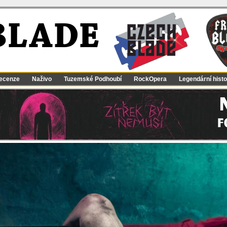
BLADE
ecenze
Naživo
Tuzemské Podhoubí
RockOpera
Legendární histo