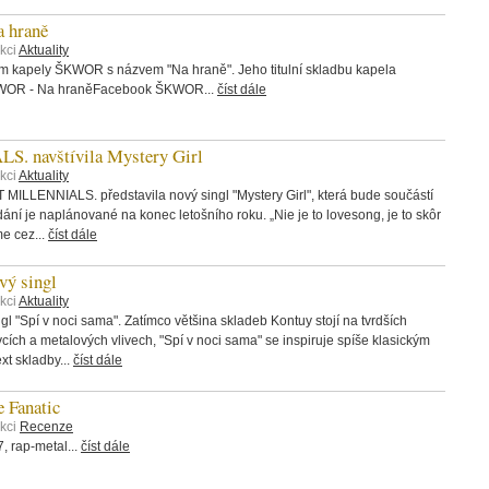
 hraně
kci
Aktuality
bum kapely ŠKWOR s názvem "Na hraně". Jeho titulní skladbu kapela
ŠKWOR - Na hraněFacebook ŠKWOR...
číst dále
 navštívila Mystery Girl
kci
Aktuality
 MILLENNIALS. představila nový singl "Mystery Girl", která bude součástí
ání je naplánované na konec letošního roku. „Nie je to lovesong, je to skôr
me cez...
číst dále
ý singl
kci
Aktuality
 "Spí v noci sama". Zatímco většina skladeb Kontuy stojí na tvrdších
rvcích a metalových vlivech, "Spí v noci sama" se inspiruje spíše klasickým
t skladby...
číst dále
 Fanatic
ekci
Recenze
 rap-metal...
číst dále