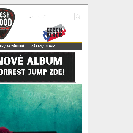
rky ze zákulisí
Zásady GDPR