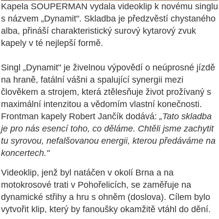
Kapela SOUPERMAN vydala videoklip k novému singlu
s názvem „Dynamit". Skladba je předzvěstí chystaného
alba, přináší charakteristický surový kytarový zvuk
kapely v té nejlepší formě.
Singl „Dynamit" je živelnou výpovědí o neúprosné jízdě
na hraně, fatální vášni a spalující synergii mezi
člověkem a strojem, která ztělesňuje život prožívaný s
maximální intenzitou a vědomím vlastní konečnosti.
Frontman kapely Robert Jančík dodává:
„Tato skladba
je pro nás esencí toho, co děláme. Chtěli jsme zachytit
tu syrovou, nefalšovanou energii, kterou předáváme na
koncertech."
Videoklip, jenž byl natáčen v okolí Brna a na
motokrosové trati v Pohořelicích, se zaměřuje na
dynamické střihy a hru s ohněm (doslova). Cílem bylo
vytvořit klip, který by fanoušky okamžitě vtáhl do dění.