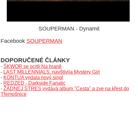
SOUPERMAN - Dynamit
Facebook
SOUPERMAN
DOPORUČENÉ ČLÁNKY
-
ŠKWOR se ocitli Na hraně
-
LAST MILLENNIALS. navštívila Mystery Girl
-
KONTUA vydala nový singl
-
REDZED - Darkside Fanatic
-
ŽÁDNEJ STRES vydává album "Cesta" a zve na křest do
Třemošnice