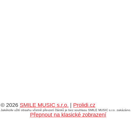
© 2026
SMILE MUSIC s.r.o.
|
Prolidi.cz
Jakékoliv užití obsahu včetně převzetí článků je bez souhlasu SMILE MUSIC s.r.o. zakázáno.
Přepnout na klasické zobrazení