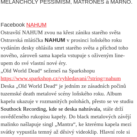
MELANCHOLY PESSIMISM, MATRONES a MARNO.
Facebook
NAHUM
Ostravští NAHUM zvou na křest zániku starého světa
Ostravská mlátička
NAHUM
v prosinci loňského roku
vydáním desky ohlásila smrt starého světa a příchod toho
nového, zároveň sama kapela vstupuje s oživeným line-
upem do své vlastní nové éry.
„Old World Dead“ seženeš na Sparkshopu
https://www.sparkshop.cz/vyhledavani/?string=nahum
Deska „Old World Dead“ je jedním ze zásadních počinů
tuzemské death metalové scény loňského roku. Album
kapelu ukazuje v rozmanitých polohách, přesto se ve studiu
Southock Recording, kde se deska nahrávala,
stále drží
osvědčeného rukopisu kapely. Do black metalových závějí
malinko našlapuje singl „Mantra“, ke kterému kapela mezi
svátky vypustila temný až děsivý videoklip. Hlavní role si