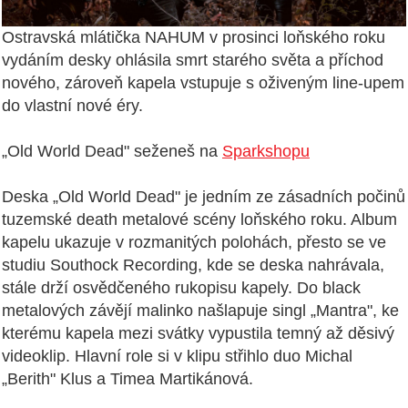
Ostravská mlátička NAHUM v prosinci loňského roku
vydáním desky ohlásila smrt starého světa a příchod
nového, zároveň kapela vstupuje s oživeným line-upem
do vlastní nové éry.
„Old World Dead" seženeš na
Sparkshopu
Deska „Old World Dead" je jedním ze zásadních počinů
tuzemské death metalové scény loňského roku. Album
kapelu ukazuje v rozmanitých polohách, přesto se ve
studiu Southock Recording, kde se deska nahrávala,
stále drží osvědčeného rukopisu kapely. Do black
metalových závějí malinko našlapuje singl „Mantra", ke
kterému kapela mezi svátky vypustila temný až děsivý
videoklip. Hlavní role si v klipu střihlo duo Michal
„Berith" Klus a Timea Martikánová.