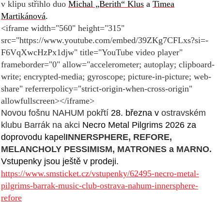
v klipu střihlo duo
Michal „Berith“ Klus
a
Timea
Martikánová
.
<iframe width="560" height="315"
src="https://www.youtube.com/embed/39ZKg7CFLxs?si=-
F6VqXwcHzPx1djw" title="YouTube video player"
frameborder="0" allow="accelerometer; autoplay; clipboard-
write; encrypted-media; gyroscope; picture-in-picture; web-
share" referrerpolicy="strict-origin-when-cross-origin"
allowfullscreen></iframe>
Novou fošnu NAHUM pokřtí
28. března v
ostravském
klubu Barrák na akci
Necro Metal Pilgrims 2026 za
doprovodu kapel
INNERSPHERE, REFORE,
MELANCHOLY PESSIMISM, MATRONES a MARNO.
Vstupenky jsou ještě v prodeji.
https://www.smsticket.cz/vstupenky/62495-necro-metal-
pilgrims-barrak-music-club-ostrava-nahum-innersphere-
refore