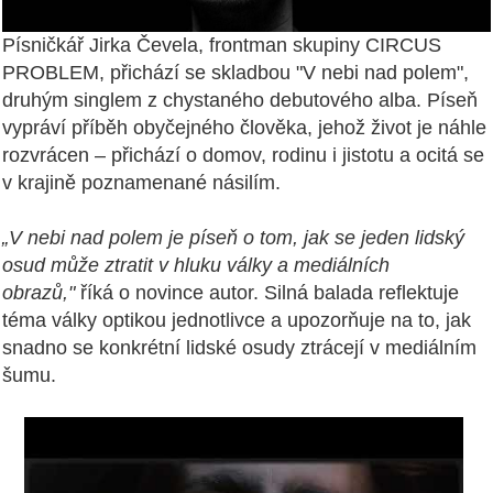
Písničkář Jirka Čevela, frontman skupiny CIRCUS
PROBLEM, přichází se skladbou "V nebi nad polem",
druhým singlem z chystaného debutového alba. Píseň
vypráví příběh obyčejného člověka, jehož život je náhle
rozvrácen – přichází o domov, rodinu i jistotu a ocitá se
v krajině poznamenané násilím.
„V nebi nad polem je píseň o tom, jak se jeden lidský
osud může ztratit v hluku války a mediálních
obrazů,"
říká o novince autor. Silná balada reflektuje
téma války optikou jednotlivce a upozorňuje na to, jak
snadno se konkrétní lidské osudy ztrácejí v mediálním
šumu.