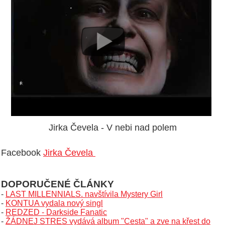
Jirka Čevela - V nebi nad polem
Facebook
Jirka Čevela
DOPORUČENÉ ČLÁNKY
-
LAST MILLENNIALS. navštívila Mystery Girl
-
KONTUA vydala nový singl
-
REDZED - Darkside Fanatic
-
ŽÁDNEJ STRES vydává album "Cesta" a zve na křest do