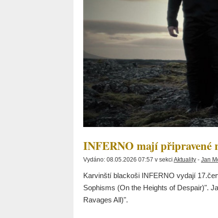
INFERNO mají připravené 
Vydáno: 08.05.2026 07:57 v sekci
Aktuality
-
Jan M
Karvinští blackoši INFERNO vydají 17.če
Sophisms (On the Heights of Despair)". Jak
Ravages All)".