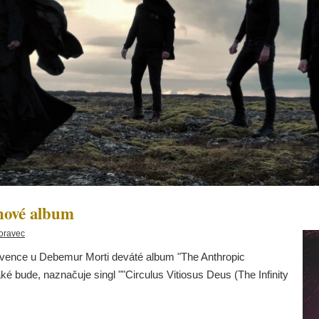
nové album
oravec
rvence u Debemur Morti deváté album "The Anthropic
é bude, naznačuje singl ""Circulus Vitiosus Deus (The Infinity