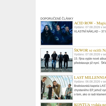
DOPORUČENÉ ČLÁNKY
ACID ROW - Magi
Vydáno: 07.08.2026 v s
VLASTNÍ NÁKLAD – 37:09
ŠKWOR se ocitli Na
Vydáno: 07.08.2026 v se
15. října vyjde nové al
představuje již nyní. 
LAST MILLENNIALS.
Vydáno: 06.08.2026 v se
Bratislavská kapela LAST
chystaného EP, jehož vyd
o tom, ako si radi klame
KONTUA vydala nov