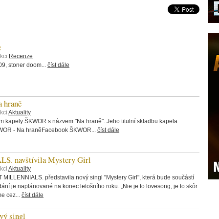
c
ekci
Recenze
, stoner doom...
číst dále
 hraně
kci
Aktuality
bum kapely ŠKWOR s názvem "Na hraně". Jeho titulní skladbu kapela
ŠKWOR - Na hraněFacebook ŠKWOR...
číst dále
 navštívila Mystery Girl
kci
Aktuality
 MILLENNIALS. představila nový singl "Mystery Girl", která bude součástí
ání je naplánované na konec letošního roku. „Nie je to lovesong, je to skôr
me cez...
číst dále
ý singl