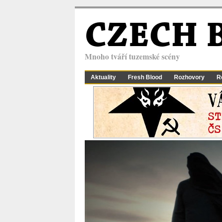
CZECH 
Mnoho tváří tuzemské scény
Aktuality
Fresh Blood
Rozhovory
R