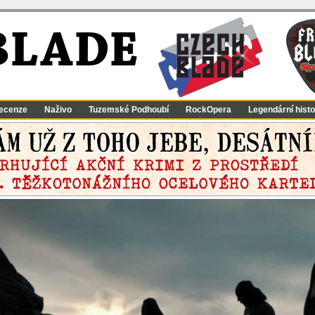
BLADE
ecenze
Naživo
Tuzemské Podhoubí
RockOpera
Legendární histo