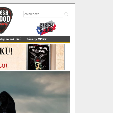
rky ze zákulisí
Zásady GDPR