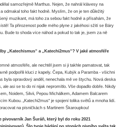
 udělal samozřejmě Marthus. Nejen, že nahrál klávesy na
a odmakal toho fakt hodně. Myslím, že on je ten důležitý
zkušený muzikant, má toho za sebou fakt hodně a přísahám, že
místě! Ta přirozenost podle mého plyne z jakéhosi sžití se Báry
iu. Bude to shoda více náhod a pokud to tak je, jsem za ně
 alby „Katechismus“ a „Katechi2mus“? V jaké atmosféře
emné atmosféře, ale nechtěl jsem si ji takhle pamatovat, tak
avně podpořili kluci z kapely. Čepa, Kubýk a Paramba - všichni
 čas byla opravdový anděl, nenechala mě ve štychu. Nová deska
 ale asi se to do ní nijak nepromítlo. Vše dopadlo dobře. Nikdy
šem, Noidem, Silvii, Pepou Michálkem, Adamem Balcarem
m Kubou. „Katechi2mus“ je spojení tolika světů a mnoha lidí.
 pracovat na písničkách s Martinem Škaroupkou!
pivovarník Jan Šuráň, který byl do roku 2021
ipivovarů. Šlo tvoje bádání po stopách pivního světa tak