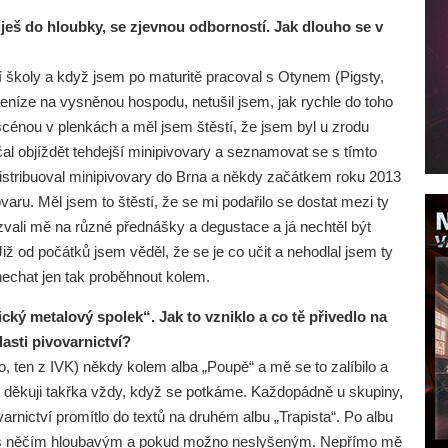
ješ do hloubky, se zjevnou odborností. Jak dlouho se v
í školy a když jsem po maturitě pracoval s Otynem (Pigsty,
eníze na vysněnou hospodu, netušil jsem, jak rychle do toho
 scénou v plenkách a měl jsem štěstí, že jsem byl u zrodu
l objíždět tehdejší minipivovary a seznamovat se s tímto
distribuoval minipivovary do Brna a někdy začátkem roku 2013
ru. Měl jsem to štěstí, že se mi podařilo se dostat mezi ty
vali mě na různé přednášky a degustace a já nechtěl být
 Již od počátků jsem věděl, že se je co učit a nehodlal jsem ty
 nechat jen tak proběhnout kolem.
ký metalový spolek“. Jak to vzniklo a co tě přivedlo na
asti pivovarnictví?
, ten z IVK) někdy kolem alba „Poupě“ a mě se to zalíbilo a
o děkuji takřka vždy, když se potkáme. Každopádně u skupiny,
varnictví promítlo do textů na druhém albu „Trapista“. Po albu
ijít s něčím hloubavým a pokud možno neslyšeným. Nepřímo mě