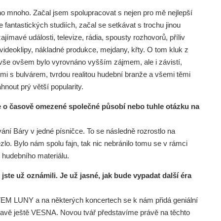
oho mnoho. Začal jsem spolupracovat s nejen pro mě nejlepší
 fantastických studiích, začal se setkávat s trochu jinou
ajímavé události, televize, rádia, spousty rozhovorů, příliv
videoklipy, nákladné produkce, mejdany, křty. O tom kluk z
vše ovšem bylo vyrovnáno vyšším zájmem, ale i závistí,
tmi s bulvárem, tvrdou realitou hudební branže a všemi těmi
nout prý větší popularity.
de o časově omezené společné působí nebo tuhle otázku na
ání Báry v jedné písničce. To se následně rozrostlo na
zlo. Bylo nám spolu fajn, tak nic nebránilo tomu se v rámci
i hudebního materiálu.
 jste už oznámili. Je už jasné, jak bude vypadat další éra
M LUNY a na některých koncertech se k nám přidá geniální
avě ještě VESNA. Novou tvář představíme právě na těchto