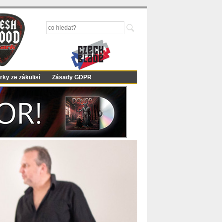
rky ze zákulisí
Zásady GDPR