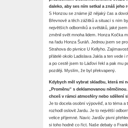
daleko, aby ses ním setkal a znáš jeho 
S Honzou se známe již nějaký čas a dovolí
Břevnově a těch zážitků a situací s ním byl
největších odborníků a světáků, jaké jse
změnil svět mnoha lidem. Honza Kočka mě 
na řadu Honza Šuráň. Jednou jsem se proke
Strahova do pivnice U Kellyho. Zajímavostí
přátelé okolo Ladislava Jakla a ten vede 
a po cestě jsem to Láďovi řekl a pak mu po
později. Myslím, že byl překvapený.
Kdybych měl vybrat skladbu, která mi ne
„Proměnu“ s deklamovanou němčinou. Ja
chceš v rámci atmosféry nebo sdělení s
Je to docela osobní výpověď, a to téma a t
rozhodl oslovit Jardu. Je to největší odbo
velice příjemné. Navíc Jardův pivní přeh
si toho hodně co říct. Naše debaty o Fra