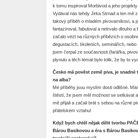
k tomu inspiroval Morbivod a jeho pro
Vydával nás tehdy Jirka Strnad a ten mě 
takový příběh o mladém pivovarníkovi, a p
fantazíroval, fabuloval a netrvalo dlouho a 
začalo vézt na různých příbězích o osobn
degustacích, školeních, seminářích, nebo
jsem čerpal ze současnosti (farářka, pivo
plynulo a těch témat bylo tolik, že by to vy
Česko má pověst země piva, je snadné 
na alba?
Mé příběhy jsou myslím dosti odlišné. Mám
štěstí, že jsem měl možnost se setkávat a
mě přijali a začali brát s sebou na různé
přátelském vztahu!
Když bych chtěl nějak dělit tvorbu PAČE
Bárou Basikovou a éra s Bárou Basikov