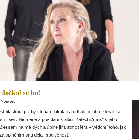
 dočkal se ho!
 Moravec
 hláškou, jež by čtenáře lákala na odhalení toho, kterak si
stní sen. Nicméně z povídání k albu „Katechi2mus“ s jeho
čessem na mě dýchla úplně jiná atmosféra – vědomí toho, jak
ě za splněním snu dělají společnost.