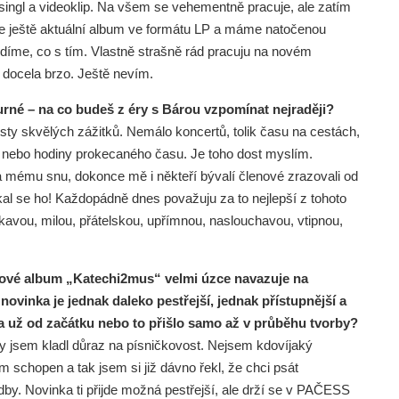
singl a videoklip. Na všem se vehementně pracuje, ale zatím
e ještě aktuální album ve formátu LP a máme natočenou
idíme, co s tím. Vlastně strašně rád pracuju na novém
 docela brzo. Ještě nevím.
urné – na co budeš z éry s Bárou vzpomínat nejraději?
usty skvělých zážitků. Nemálo koncertů, tolik času na cestách,
pů, nebo hodiny prokecaného času. Je toho dost myslím.
a mému snu, dokonce mě i někteří bývalí členové zrazovali od
kal se ho! Každopádně dnes považuju za to nejlepší z tohoto
skavou, milou, přátelskou, upřímnou, naslouchavou, vtipnou,
nové album „Katechi2mus“ velmi úzce navazuje na
novinka je jednak daleko pestřejší, jednak přístupnější a
ídla už od začátku nebo to přišlo samo až v průběhu tvorby?
dy jsem kladl důraz na písničkovost. Nejsem kdovíjaký
em schopen a tak jsem si již dávno řekl, že chci psát
dby. Novinka ti přijde možná pestřejší, ale drží se v PAČESS