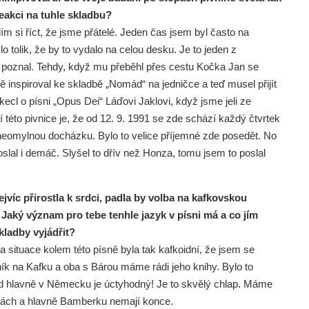
reakci na tuhle skladbu?
m si říct, že jsme přátelé. Jeden čas jsem byl často na
o tolik, že by to vydalo na celou desku. Je to jeden z
m poznal. Tehdy, když mu přeběhl přes cestu Kočka Jan se
inspiroval ke skladbě „Nomád“ na jedničce a teď musel přijít
cl o písni „Opus Dei“ Láďovi Jaklovi, když jsme jeli ze
 této pivnice je, že od 12. 9. 1991 se zde schází každý čtvrtek
i neomylnou docházku. Bylo to velice příjemné zde posedět. No
slal i demáč. Slyšel to dřív než Honza, tomu jsem to poslal
jvíc přirostla k srdci, padla by volba na kafkovskou
ký význam pro tebe tenhle jazyk v písni má a co jím
kladby vyjádřit?
a situace kolem této písně byla tak kafkoidní, že jsem se
rník na Kafku a oba s Bárou máme rádi jeho knihy. Bylo to
led hlavně v Německu je úctyhodný! Je to skvělý chlap. Máme
nkách a hlavně Bamberku nemají konce.