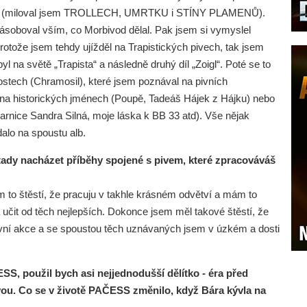
jekty (miloval jsem TROLLECH, UMRTKU i STÍNY PLAMENŮ).
zásoboval vším, co Morbivod dělal. Pak jsem si vymyslel
rotože jsem tehdy ujížděl na Trapistických pivech, tak jsem
byl na světě „Trapista“ a následně druhý díl „Zoigl“. Poté se to
ostech (Chramosil), které jsem poznával na pivních
 na historických jménech (Poupě, Tadeáš Hájek z Hájku) nebo
varnice Sandra Silná, moje láska k BB 33 atd). Vše nějak
dalo na spoustu alb.
tady nacházet příběhy spojené s pivem, které zpracováváš
 to štěstí, že pracuju v takhle krásném odvětví a mám to
 učit od těch nejlepších. Dokonce jsem měl takové štěstí, že
 pivní akce a se spoustou těch uznávaných jsem v úzkém a dosti
SS, použil bych asi nejjednodušší dělítko - éra před
ou. Co se v životě PAČESS změnilo, když Bára kývla na