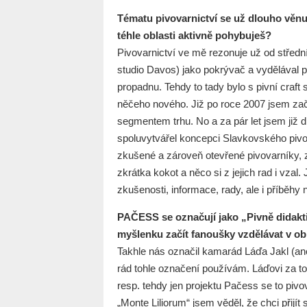
Tématu pivovarnictví se už dlouho věnu
téhle oblasti aktivně pohybuješ?
Pivovarnictví ve mě rezonuje už od středn
studio Davos) jako pokrývač a vydělával p
propadnu. Tehdy to tady bylo s pivní craft
něčeho nového. Již po roce 2007 jsem zača
segmentem trhu. No a za pár let jsem již 
spoluvytvářel koncepci Slavkovského pivova
zkušené a zároveň otevřené pivovarníky, z
zkrátka kokot a něco si z jejich rad i vzal.
zkušenosti, informace, rady, ale i příběhy
PAČESS se označují jako „Pivně didaktic
myšlenku začít fanoušky vzdělávat v obl
Takhle nás označil kamarád Láďa Jakl (ano
rád tohle označení používám. Láďovi za t
resp. tehdy jen projektu Pačess se to pivo
„Monte Liliorum“ jsem věděl, že chci př