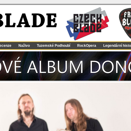
BLADE
ecenze
Naživo
Tuzemské Podhoubí
RockOpera
Legendární histo