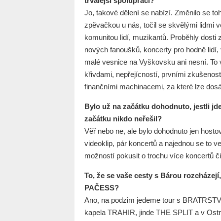
trvalejší spolupráci?
Jo, takové dělení se nabízí. Změnilo se t
zpěvačkou u nás, točil se skvělými lidmi ve
komunitou lidí, muzikantů. Proběhly dosti z
nových fanoušků, koncerty pro hodně lidí, 
malé vesnice na Vyškovsku ani nesní. To 
křivdami, nepřejícností, prvními zkušenos
finančními machinacemi, za které lze dosáh
Bylo už na začátku dohodnuto, jestli j
začátku nikdo neřešil?
Věř nebo ne, ale bylo dohodnuto jen hostov
videoklip, pár koncertů a najednou se to ve
možností pokusit o trochu více koncertů č
To, že se vaše cesty s Bárou rozcházejí,
PAČESS?
Ano, na podzim jedeme tour s BRATRSTVE
kapela TRAHIR, jinde THE SPLIT a v Ostr