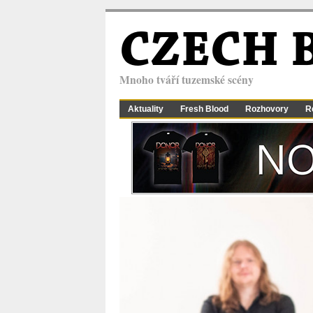
CZECH 
Mnoho tváří tuzemské scény
Aktuality
Fresh Blood
Rozhovory
R