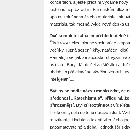
koncertech, a ještě předtím vydáme nový 
ještě nic neprozradím. Fanouškům dlužím
spoustu slušného živého materiálu, tak uv
materiálu, tak možná vyjde nová deska už
Dvě kompletní alba, nepřehlédnutelné t
Čtyři roky velice plodné spolupráce a spo
večírky, různá sezení, křty, natáčení kli
Pamatuju se, jak se spousta lidí vysmíval
oslovení Báry. Já ale šel za štěstím a doč
období to přátelství se skvělou ženou! La
inteligentní....
Byť by se podle názvu mohlo zdát, že 
předchozí „Katechismus“, přijde mi, že 
přirozenější. Byl cíl roztáhnout víc kř
Těžko říct, dělo se toho opravdu dost. Vž
muzikant, skladatel a textař, vím, čeho js
zapamatovatelné a třeba i jednodušší skla