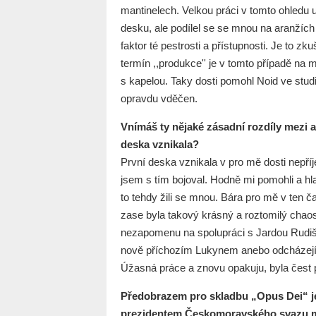
mantinelech. Velkou práci v tomto ohledu
desku, ale podílel se se mnou na aranžích 
faktor té pestrosti a přístupnosti. Je to 
termín ,,produkce'' je v tomto případě na 
s kapelou. Taky dosti pomohl Noid ve stud
opravdu vděčen.
Vnímáš ty nějaké zásadní rozdíly mezi
deska vznikala?
První deska vznikala v pro mě dosti nepříj
jsem s tím bojoval. Hodně mi pomohli a hl
to tehdy žili se mnou. Bára pro mě v ten
zase byla takový krásný a roztomilý chaos,
nezapomenu na spolupráci s Jardou Rudi
nově příchozím Lukynem anebo odcházející
Úžasná práce a znovu opakuju, byla čest
Předobrazem pro skladbu „Opus Dei“ je 
prezidentem Českomoravského svazu min