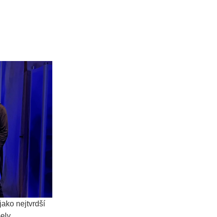
ako nejtvrdší
ely,