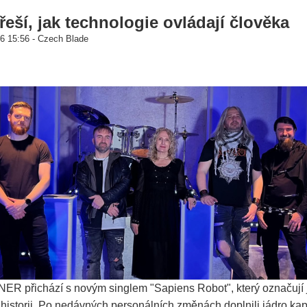
ší, jak technologie ovládají člověka
6 15:56 - Czech Blade
ER přichází s novým singlem "Sapiens Robot", který označují j
historii. Po nedávných personálních změnách doplnili jádro kap