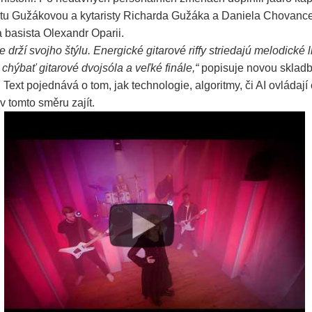
u Gužákovou a kytaristy Richarda Gužáka a Daniela Chovanc
 basista Olexandr Oparii.
e drží svojho štýlu. Energické gitarové riffy striedajú melodické 
hýbať gitarové dvojsóla a veľké finále,“
popisuje novou skladb
Text pojednává o tom, jak technologie, algoritmy, či AI ovládaj
v tomto směru zajít.