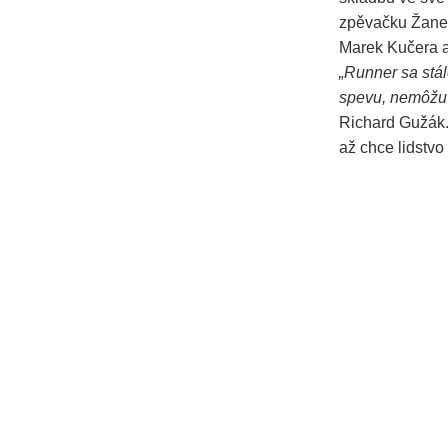
zpěvačku Žanet
Marek Kučera a
„Runner sa stál
spevu, nemôžu c
Richard Gužák. 
až chce lidstvo 