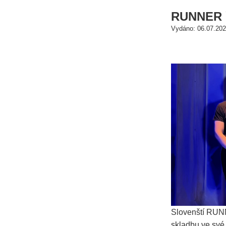
RUNNER ře
Vydáno: 06.07.202
Slovenští RUNN
skladbu ve své 