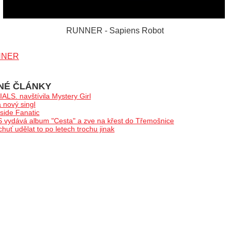
RUNNER - Sapiens Robot
NNER
NÉ ČLÁNKY
LS. navštívila Mystery Girl
nový singl
ide Fanatic
ydává album "Cesta" a zve na křest do Třemošnice
ť udělat to po letech trochu jinak