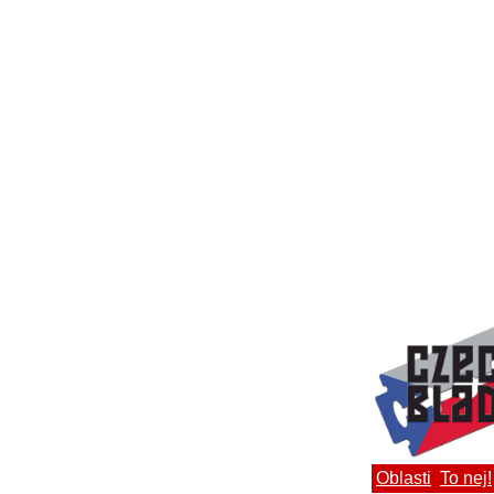
Oblasti
To nej!