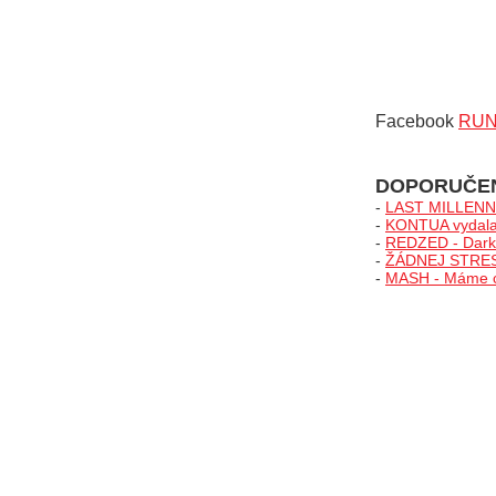
Facebook
RU
DOPORUČE
-
LAST MILLENNIA
-
KONTUA vydala 
-
REDZED - Darks
-
ŽÁDNEJ STRES v
-
MASH - Máme chu