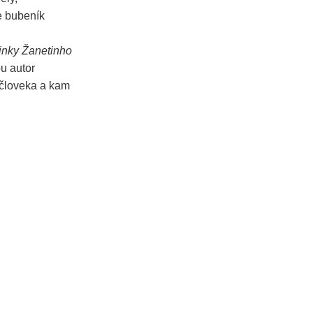
e bubeník
linky Žanetinho
u autor
í človeka a kam