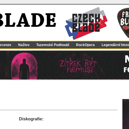
BLADE
ecenze
Naživo
Tuzemské Podhoubí
RockOpera
Legendární histo
Diskografie: