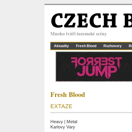
CZECH 
Mnoho tváří tuzemské scény
Aktuality
Fresh Blood
Rozhovory
R
Fresh Blood
EXTAZE
Heavy | Metal
Karlovy Vary