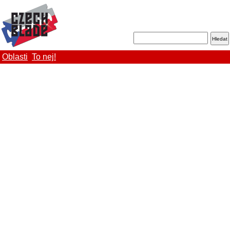
Oblasti
To nej!