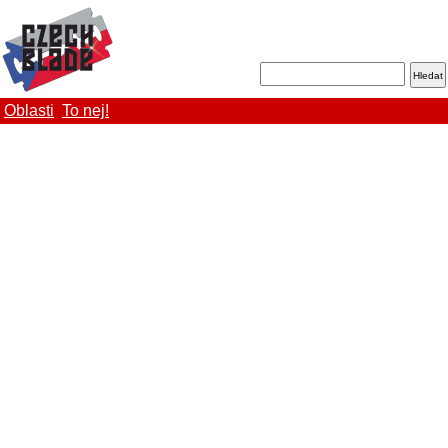
Oblasti
To nej!