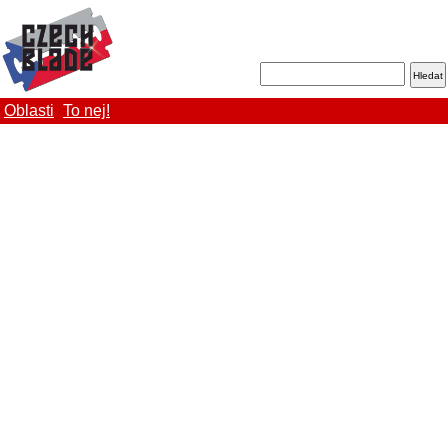
Oblasti
To nej!