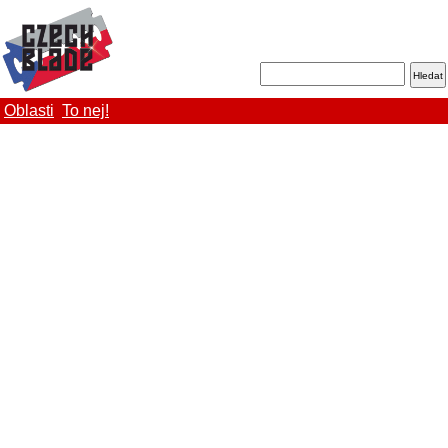
Oblasti
To nej!