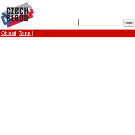
Oblasti
To nej!