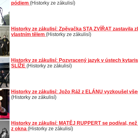
pódiem
(Historky ze zákulisí)
Historky ze zákulisí: Zpěvačka STA ZVÍŘAT zastavila z
vlastním tělem
(Historky ze zákulisí)
Historky ze zákulisí: Pozvracený jazyk v ústech kyta
SLÍŽE
(Historky ze zákulisí)
Historky ze zákulisí: Jožo Ráž z ELÁNU vyzkoušel vš
(Historky ze zákulisí)
Historky ze zákulisí: MATĚJ RUPPERT se podíval, než 
z okna
(Historky ze zákulisí)