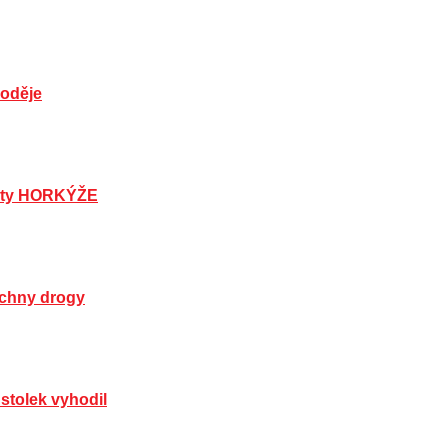
loděje
risty HORKÝŽE
echny drogy
stolek vyhodil