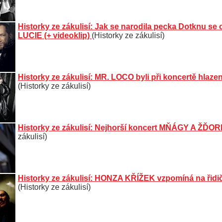
Historky ze zákulisí: Jak se narodila pecka Dotknu se
LUCIE (+ videoklip)
(Historky ze zákulisí)
Historky ze zákulisí: MR. LOCO byli při koncertě hlaze
(Historky ze zákulisí)
Historky ze zákulisí: Nejhorší koncert MŇÁGY A ŽĎOR
zákulisí)
Historky ze zákulisí: HONZA KŘÍŽEK vzpomíná na řidi
(Historky ze zákulisí)