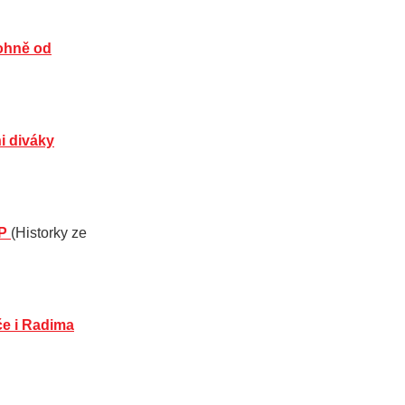
 ohně od
ni diváky
P
(Historky ze
če i Radima