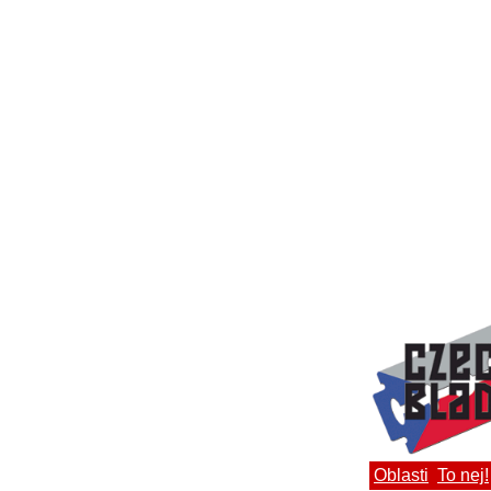
Oblasti
To nej!