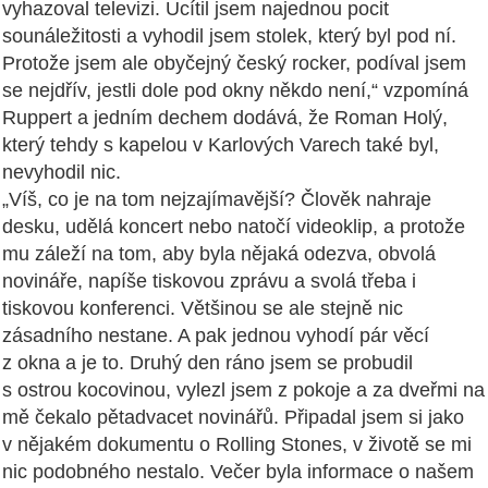
vyhazoval televizi. Ucítil jsem najednou pocit
sounáležitosti a vyhodil jsem stolek, který byl pod ní.
Protože jsem ale obyčejný český rocker, podíval jsem
se nejdřív, jestli dole pod okny někdo není,“ vzpomíná
Ruppert a jedním dechem dodává, že Roman Holý,
který tehdy s kapelou v Karlových Varech také byl,
nevyhodil nic.
„Víš, co je na tom nejzajímavější? Člověk nahraje
desku, udělá koncert nebo natočí videoklip, a protože
mu záleží na tom, aby byla nějaká odezva, obvolá
novináře, napíše tiskovou zprávu a svolá třeba i
tiskovou konferenci. Většinou se ale stejně nic
zásadního nestane. A pak jednou vyhodí pár věcí
z okna a je to. Druhý den ráno jsem se probudil
s ostrou kocovinou, vylezl jsem z pokoje a za dveřmi na
mě čekalo pětadvacet novinářů. Připadal jsem si jako
v nějakém dokumentu o Rolling Stones, v životě se mi
nic podobného nestalo. Večer byla informace o našem