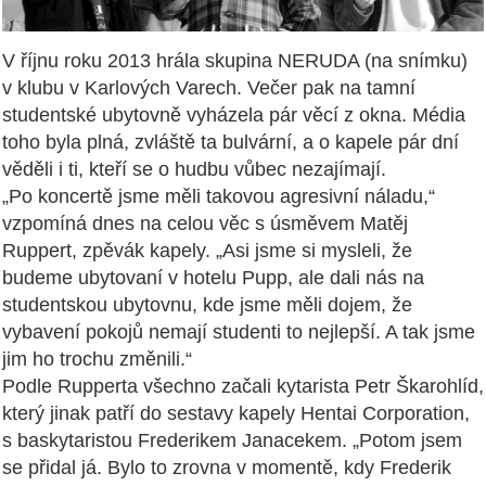
V říjnu roku 2013 hrála skupina NERUDA (na snímku)
v klubu v Karlových Varech. Večer pak na tamní
studentské ubytovně vyházela pár věcí z okna. Média
toho byla plná, zvláště ta bulvární, a o kapele pár dní
věděli i ti, kteří se o hudbu vůbec nezajímají.
„Po koncertě jsme měli takovou agresivní náladu,“
vzpomíná dnes na celou věc s úsměvem Matěj
Ruppert, zpěvák kapely. „Asi jsme si mysleli, že
budeme ubytovaní v hotelu Pupp, ale dali nás na
studentskou ubytovnu, kde jsme měli dojem, že
vybavení pokojů nemají studenti to nejlepší. A tak jsme
jim ho trochu změnili.“
Podle Rupperta všechno začali kytarista Petr Škarohlíd,
který jinak patří do sestavy kapely Hentai Corporation,
s baskytaristou Frederikem Janacekem. „Potom jsem
se přidal já. Bylo to zrovna v momentě, kdy Frederik