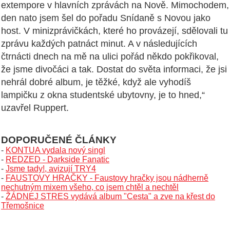
extempore v hlavních zprávách na Nově. Mimochodem,
den nato jsem šel do pořadu Snídaně s Novou jako
host. V minizprávičkách, které ho provázejí, sdělovali tu
zprávu každých patnáct minut. A v následujících
čtrnácti dnech na mě na ulici pořád někdo pokřikoval,
že jsme divočáci a tak. Dostat do světa informaci, že jsi
nehrál dobré album, je těžké, když ale vyhodíš
lampičku z okna studentské ubytovny, je to hned,“
uzavřel Ruppert.
DOPORUČENÉ ČLÁNKY
-
KONTUA vydala nový singl
-
REDZED - Darkside Fanatic
-
Jsme tady!, avizují TRY4
-
FAUSTOVY HRAČKY - Faustovy hračky jsou nádherně
nechutným mixem všeho, co jsem chtěl a nechtěl
-
ŽÁDNEJ STRES vydává album "Cesta" a zve na křest do
Třemošnice