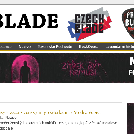
BLADE
ecenze
Naživo
Tuzemské Podhoubí
RockOpera
Legendární histo
zy - večer s ženskými growlerkami v Modré Vopici
ekci
Naživo
večer ženských extrémních vokálů - čekejte to nejlepší z české metalové
číst dále