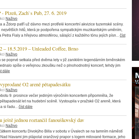
lzeň, Zach`s Pub, 27. 6. 2019
ekci
Naživo
a Ždorp patří už dávno mezi protřelé koncertní akvizice tuzemské scény.
e největších hitů, která je podpořena sympatickým muzikantským uměním,
etra Fialy a hřejivou atmosférou, sálající z každého tónu jejích písn...
číst
 18.5.2019 – Unleaded Coffee, Brno
ekci
Naživo
 se poprvé setkala před dvěma lety v již zaniklém legendárním brněnském
jednalo spíše o veřejnou zkoušku než o plnohodnotný koncert, tehdy jim
st dále
vyprodané O2 areně pětapadesátku
ekci
Naživo
botu 9. prosince večer jediným výročním koncertem připomněla, že
 pětapadesát let na hudební scéně. Vystoupila v pražské O2 areně, která
a si řadu...
číst dále
u ještě jednou roztančil fanouškovský dav
ekci
Naživo
ačátkem koncertu Divokýho Billa v sobotu v Úvalech se na tamním náměstí
 Nad hlavami jim plápolal oranžový prapor s logem milované formace, jeho