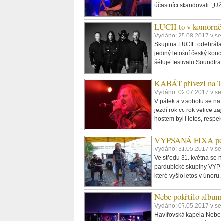
účastníci skandovali: „Už
LUCII to v komorněj
Vydáno: 25.08.2017 v s
Skupina LUCIE odehrála 
jediný letošní český konc
šéfuje festivalu Soundtra
KABÁT přivezl na T
Vydáno: 02.07.2017 v s
V pátek a v sobotu se na 
jezdí rok co rok velice z
hostem byl i letos, respek
VYPSANÁ FIXA pokř
Vydáno: 31.05.2017 v s
Ve středu 31. května se n
pardubické skupiny VYPSA
které vyšlo letos v únoru
Nebe pokřtilo album
Vydáno: 07.05.2017 v s
Havířovská kapela Nebe 