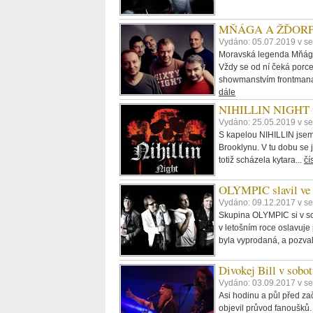
MŇÁGA A ŽĎORP - P
Vydáno: 05.07.2019 v s
Moravská legenda Mňága 
Vždy se od ní čeká porc
showmanstvím frontmana P
dále
NIHILLIN NIGHT 2 –
Vydáno: 25.05.2019 v s
S kapelou NIHILLIN jsem
Brooklynu. V tu dobu se 
totiž scházela kytara...
čí
OLYMPIC slavil ve 
Vydáno: 09.12.2017 v s
Skupina OLYMPIC si v so
v letošním roce oslavuje
byla vyprodaná, a pozval
Divokej Bill v sobot
Vydáno: 03.09.2017 v s
Asi hodinu a půl před z
objevil průvod fanoušků.