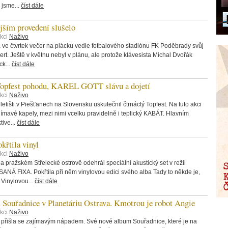
 jsme...
číst dále
ším provedení slušelo
ekci
Naživo
ve čtvrtek večer na plácku vedle fotbalového stadiónu FK Poděbrady svůj
ert. Ještě v květnu nebyl v plánu, ale protože klávesista Michal Dvořák
ck...
číst dále
opfest pohodu, KAREL GOTT slávu a dojetí
ekci
Naživo
letišti v Piešťanech na Slovensku uskutečnil čtrnáctý Topfest. Na tuto akci
ajímavé kapely, mezi nimi vcelku pravidelně i teplický KABÁT. Hlavním
tive...
číst dále
tila vinyl
ekci
Naživo
a pražském Střelecké ostrově odehrál speciální akustický set v režii
NÁ FIXA. Pokřtila při něm vinylovou edici svého alba Tady to někde je,
. Vinylovou...
číst dále
 Souřadnice v Planetáriu Ostrava. Kmotrou je robot Angie
ekci
Naživo
přišla se zajímavým nápadem. Své nové album Souřadnice, které je na