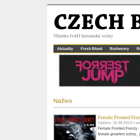
CZECH 
Mnoho tváří tuzemské scény
Aktuality
Fresh Blood
Rozhovory
R
Naživo
Female Fronted Fren
Vydáno: 26.08.2019 v s
Female Fronted Frenzy - 
female growlers scény...