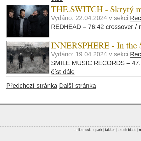
THE.SWITCH - Skrytý m
Vydáno: 22.04.2024 v sekci
Rec
REDHEAD – 76:42 crossover / m
INNERSPHERE - In the S
Vydáno: 19.04.2024 v sekci
Rec
SMILE MUSIC RECORDS – 47:49,
číst dále
Předchozí stránka
Další stránka
smile music
:
spark
|
fakker
|
czech blade
|