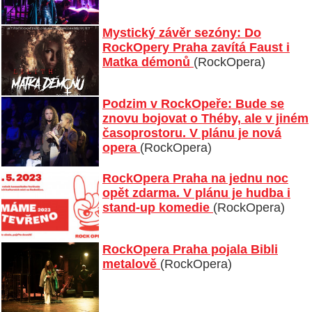
Mystický závěr sezóny: Do
RockOpery Praha zavítá Faust i
Matka démonů
(RockOpera)
Podzim v RockOpeře: Bude se
znovu bojovat o Théby, ale v jiném
časoprostoru. V plánu je nová
opera
(RockOpera)
RockOpera Praha na jednu noc
opět zdarma. V plánu je hudba i
stand-up komedie
(RockOpera)
RockOpera Praha pojala Bibli
metalově
(RockOpera)