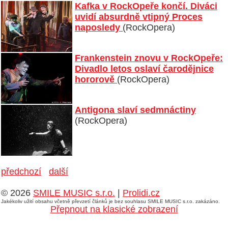
Kafka v RockOpeře končí. Diváci
uvidí absurdně vtipný Proces
naposledy
(RockOpera)
Frankenstein znovu v RockOpeře:
Divadlo letos oslaví čarodějnice
hororově
(RockOpera)
Antigona slaví sedmnáctiny
(RockOpera)
předchozí
další
© 2026
SMILE MUSIC s.r.o.
|
Prolidi.cz
Jakékoliv užití obsahu včetně převzetí článků je bez souhlasu SMILE MUSIC s.r.o. zakázáno.
Přepnout na klasické zobrazení