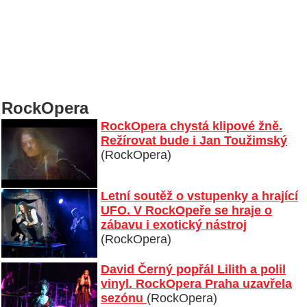
RockOpera
RockOpera chystá klipové žně.
Režírovat bude i Jan Toužimský
(RockOpera)
Letní soutěž o vstupenky a hrající
UFO. V RockOpeře se hraje o
zábavu i exotický nástroj
(RockOpera)
David Černý popřál Lilith a polil
vinyl. RockOpera Praha uzavřela
sezónu
(RockOpera)