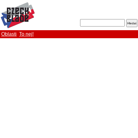
Oblasti
To nej!