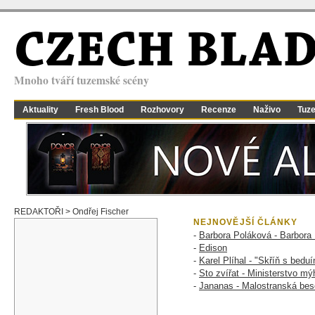
CZECH BLA
Mnoho tváří tuzemské scény
Aktuality
Fresh Blood
Rozhovory
Recenze
Naživo
Tuz
REDAKTOŘI > Ondřej Fischer
NEJNOVĚJŠÍ ČLÁNKY
-
Barbora Poláková - Barbora
-
Edison
-
Karel Plíhal - "Skříň s bedu
-
Sto zvířat - Ministerstvo mý
-
Jananas - Malostranská be