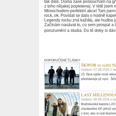
tak dále. Doma zase poslouchám na gra
z toho nějakej popletenej. V létě jsem 
Mimochodem perfektní akce! Tam jsem z
rock, ok. Povídat se dalo o hodně kape
Legendy rocku zná každej, ale hudba jd
Začínám nasávat to, co sem prospal a tí
porozumění a studia. Do té doby si d
DOPORUČENÉ ČLÁNKY
ŠKWOR se ocitli Na
Vydáno: 07.08.2026 v se
15. října vyjde nové al
představuje již nyní. 
LAST MILLENNIALS.
Vydáno: 06.08.2026 v se
Bratislavská kapela LAST
chystaného EP, jehož vyd
o tom, ako si radi klame