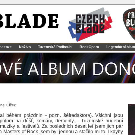
BLADE
ecenze
Naživo
Tuzemské Podhoubí
RockOpera
Legendární histo
hal Čížek
al během prázdnin - pozn. šéfredaktora). Všichni jsou
o, potom na déšť, komáry, dementy… Tuzemské hudební
uziky a festivalů. Za posledních deset let jsem jich pár
Na Masters of Rock jsem byl jednou a stačilo mi to. I kdyby