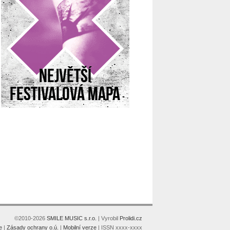
©2010-2026
SMILE MUSIC s.r.o.
| Vyrobil
Prolidi.cz
e
|
Zásady ochrany o.ú.
|
Mobilní verze
| ISSN xxxx-xxxx