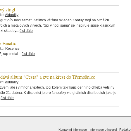
ý singl
kci
Aktuality
 "Spí v noci sama". Zatímco většina skladeb Kontuy stojí na tvrdších
rvcích a metalových vlivech, "Spí v noci sama" se inspiruje spíše klasickým
t skladby...
číst dále
 Fanatic
ekci
Recenze
 rap-metal...
číst dále
á album "Cesta" a zve na křest do Třemošnice
kci
Aktuality
zvem, ale i v mnoha textech, točí kolem takříkajíc denního chleba většiny
šlo 21. dubna. K dispozici je pro fanoušky v digitálních distribucích jako je
.
číst dále
Kontaktní informace
|
Informace o inzerci
|
Redakc