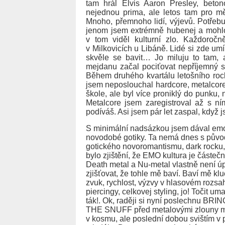
tam hrál Elvis Aaron Presley, beton
nejednou prima, ale letos tam pro mě
Mnoho, přemnoho lidí, výjevů. Potřebuj
jenom jsem extrémně hubenej a mohlo 
v tom viděl kulturní zlo. Každoro
v Milkovicích u Libáně. Lidé si zde u
skvěle se bavit… Jo miluju to tam, 
mejdanu začal pociťovat nepříjemný sp
Během druhého kvartálu letošního roc
jsem neposlouchal hardcore, metalcore.
škole, ale byl více proniklý do punku,
Metalcore jsem zaregistroval až s n
podíváš. Asi jsem pár let zaspal, když
S minimální nadsázkou jsem dával emot
novodobé gotiky. Ta nemá dnes s půvo
gotického novoromantismu, dark rocku
bylo zjištění, že EMO kultura je částeč
Death metal a Nu-metal vlastně není ú
zjišťovat, že tohle mě baví. Baví mě kluc
zvuk, rychlost, výzvy v hlasovém rozsah
piercingy, celkovej styling, jo! Točit
ták!. Ok, raději si nyní poslechnu
THE SNUFF před metalovými zlouny mém
v kosmu, ale poslední dobou svištím v 