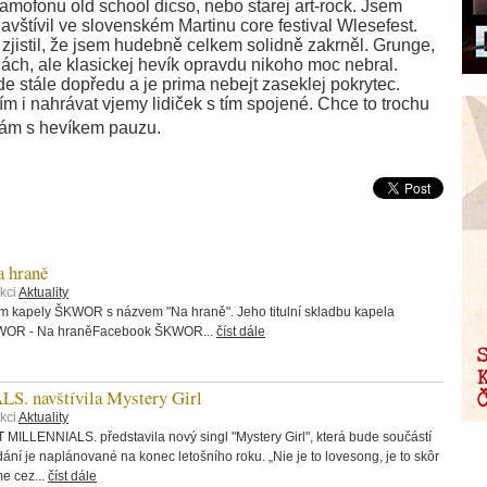
mofonu old school dicso, nebo starej art-rock. Jsem
navštívil ve slovenském Martinu core festival Wlesefest.
jistil, že jsem hudebně celkem solidně zakrněl. Grunge,
lách, ale klasickej hevík opravdu nikoho moc nebral.
e stále dopředu a je prima nebejt zaseklej pokrytec.
m i nahrávat vjemy lidiček s tím spojené. Chce to trochu
ávám s hevíkem pauzu.
 hraně
kci
Aktuality
bum kapely ŠKWOR s názvem "Na hraně". Jeho titulní skladbu kapela
ŠKWOR - Na hraněFacebook ŠKWOR...
číst dále
 navštívila Mystery Girl
kci
Aktuality
 MILLENNIALS. představila nový singl "Mystery Girl", která bude součástí
ání je naplánované na konec letošního roku. „Nie je to lovesong, je to skôr
me cez...
číst dále