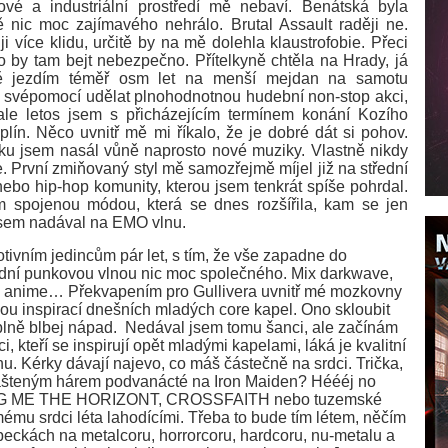
ové a industriální prostředí mě nebaví. Benátská byla
 nic moc zajímavého nehrálo. Brutal Assault raději ne.
i více klidu, určitě by na mě dolehla klaustrofobie. Přeci
by tam bejt nebezpečno. Přítelkyně chtěla na Hrady, já
čně jezdím téměř osm let na menší mejdan na samotu
mí svépomocí udělat plnohodnotnou hudební non-stop akci,
ale letos jsem s přicházejícím termínem konání Kozího
lín. Něco uvnitř mě mi říkalo, že je dobré dát si pohov.
ku jsem nasál vůně naprosto nové muziky. Vlastně nikdy
 První zmiňovaný styl mě samozřejmě míjel již na střední
 nebo hip-hop komunity, kterou jsem tenkrát spíše pohrdal.
ím spojenou módou, která se dnes rozšířila, kam se jen
 jsem nadával na EMO vlnu.
ivním jedincům pár let, s tím, že vše zapadne do
dní punkovou vlnou nic moc společného. Mix darkwave,
, anime… Překvapením pro Gullivera uvnitř mé mozkovny
nou inspirací dnešních mladých core kapel. Ono skloubit
plně blbej nápad.
Nedával jsem tomu šanci, ale začínám
i, kteří se inspirují opět mladými kapelami, láká je kvalitní
u. Kérky dávají najevo, co máš částečně na srdci. Trička,
 umašteným hárem podvanácté na Iron Maiden? Héééj no
 BRING ME THE HORIZONT, CROSSFAITH nebo tuzemské
u srdci léta lahodícími. Třeba to bude tím létem, něčím
peckách na metalcoru, horrorcoru, hardcoru, nu-metalu a