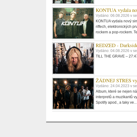
KONTUA vydala nov
Vydáno: 06.08.2026 v se
KONTUA vydala nový singl
riffech, elektronických p
rockem a pop-rockem. Tex
REDZED - Darkside
Vydáno: 04.08.2026 v s
TILL THE GRAVE – 27:47,
ŽÁDNEJ STRES vydáv
Vydáno: 24.04.2023 v se
Album, které se nejen ná
interpretů a muzikantů vy
Spotify apod., a taky ve..