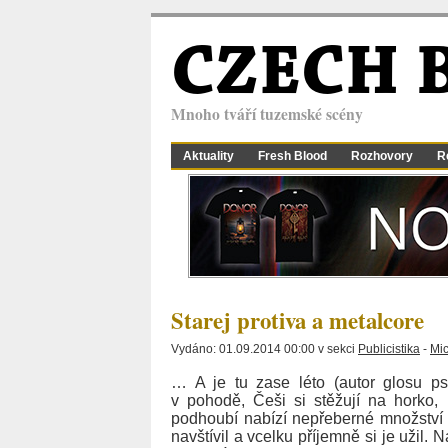
CZECH 
Mnoho tváří tuzemské scény
Aktuality
Fresh Blood
Rozhovory
R
Starej protiva a metalcore
Vydáno: 01.09.2014 00:00 v sekci
Publicistika
-
Mic
… A je tu zase léto (autor glosu ps
v pohodě, Češi si stěžují na hork
podhoubí nabízí nepřeberné množství m
navštívil a vcelku příjemně si je užil. 