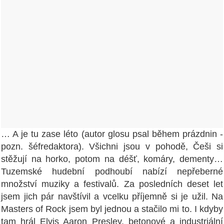
… A je tu zase léto (autor glosu psal během prázdnin -
pozn. šéfredaktora). Všichni jsou v pohodě, Češi si
stěžují na horko, potom na déšť, komáry, dementy…
Tuzemské hudební podhoubí nabízí nepřeberné
množství muziky a festivalů. Za posledních deset let
jsem jich pár navštívil a vcelku příjemně si je užil. Na
Masters of Rock jsem byl jednou a stačilo mi to. I kdyby
tam hrál Elvis Aaron Presley, betonové a industriální