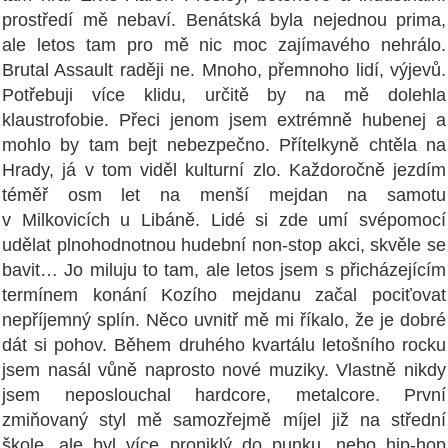
prostředí mě nebaví. Benátská byla nejednou prima,
ale letos tam pro mě nic moc zajímavého nehrálo.
Brutal Assault raději ne. Mnoho, přemnoho lidí, výjevů.
Potřebuji více klidu, určitě by na mě dolehla
klaustrofobie. Přeci jenom jsem extrémně hubenej a
mohlo by tam bejt nebezpečno. Přítelkyně chtěla na
Hrady, já v tom viděl kulturní zlo. Každoročně jezdím
téměř osm let na menší mejdan na samotu
v Milkovicích u Libáně. Lidé si zde umí svépomocí
udělat plnohodnotnou hudební non-stop akci, skvěle se
bavit… Jo miluju to tam, ale letos jsem s přicházejícím
termínem konání Kozího mejdanu začal pociťovat
nepříjemný splín. Něco uvnitř mě mi říkalo, že je dobré
dát si pohov. Během druhého kvartálu letošního rocku
jsem nasál vůně naprosto nové muziky. Vlastně nikdy
jsem neposlouchal hardcore, metalcore. První
zmiňovaný styl mě samozřejmě míjel již na střední
škole, ale byl více proniklý do punku, nebo hip-hop