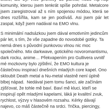
komunity, kterou jsem tenkrát spíše pohrdal. Metalcore
jsem zaregistroval až s ním spojenou módou, která se
dnes rozšířila, kam se jen podíváš. Asi jsem pár let
zaspal, když jsem nadával na EMO vlnu.
S minimální nadsázkou jsem dával emotivním jedincům
pár let, s tím, že vše zapadne do novodobé gotiky. Ta
nemá dnes s původní punkovou vlnou nic moc
společného. Mix darkwave, gotického novoromantismu,
dark rocku, anime… Překvapením pro Gullivera uvnitř
mé mozkovny bylo zjištění, že EMO kultura je
částečnou inspirací dnešních mladých core kapel. Ono
skloubit Death metal a Nu-metal vlastně není úplně
blbej nápad.
Nedával jsem tomu šanci, ale začínám
zjišťovat, že tohle mě baví. Baví mě kluci, kteří se
inspirují opět mladými kapelami, láká je kvalitní zvuk,
rychlost, výzvy v hlasovém rozsahu. Kérky dávají
najevo, co máš částečně na srdci. Trička, piercingy,