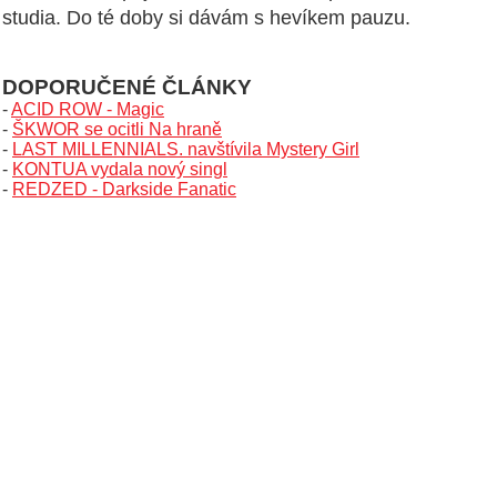
studia. Do té doby si dávám s hevíkem pauzu.
DOPORUČENÉ ČLÁNKY
-
ACID ROW - Magic
-
ŠKWOR se ocitli Na hraně
-
LAST MILLENNIALS. navštívila Mystery Girl
-
KONTUA vydala nový singl
-
REDZED - Darkside Fanatic