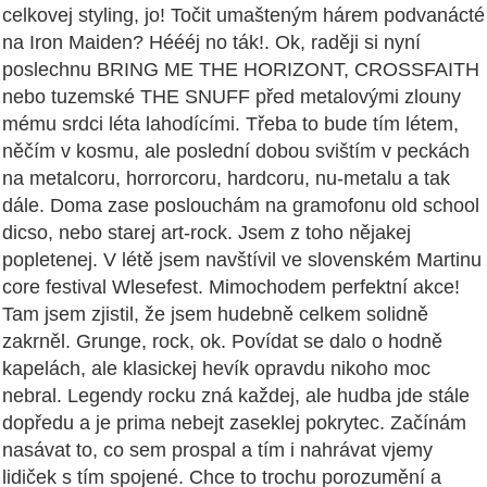
celkovej styling, jo! Točit umašteným hárem podvanácté
na Iron Maiden? Héééj no ták!. Ok, raději si nyní
poslechnu BRING ME THE HORIZONT, CROSSFAITH
nebo tuzemské THE SNUFF před metalovými zlouny
mému srdci léta lahodícími. Třeba to bude tím létem,
něčím v kosmu, ale poslední dobou svištím v peckách
na metalcoru, horrorcoru, hardcoru, nu-metalu a tak
dále. Doma zase poslouchám na gramofonu old school
dicso, nebo starej art-rock. Jsem z toho nějakej
popletenej. V létě jsem navštívil ve slovenském Martinu
core festival Wlesefest. Mimochodem perfektní akce!
Tam jsem zjistil, že jsem hudebně celkem solidně
zakrněl. Grunge, rock, ok. Povídat se dalo o hodně
kapelách, ale klasickej hevík opravdu nikoho moc
nebral. Legendy rocku zná každej, ale hudba jde stále
dopředu a je prima nebejt zaseklej pokrytec. Začínám
nasávat to, co sem prospal a tím i nahrávat vjemy
lidiček s tím spojené. Chce to trochu porozumění a