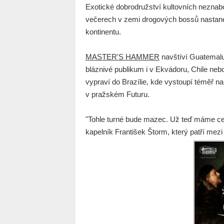
Exotické dobrodružství kultovních neznab
večerech v zemi drogových bossů nastane 
kontinentu.
MASTER'S HAMMER
navštíví Guatemalu
bláznivé publikum i v Ekvádoru, Chile nebo
vypraví do Brazílie, kde vystoupí téměř na
v pražském Futuru.
"Tohle turné bude mazec. Už teď máme c
kapelník František Štorm, který patří mez