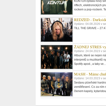
KONTUA vydala nový singl
riffech, elektronických p
rockem a pop-rockem. Tex
REDZED - Darkside
Vydáno: 04.08.2026 v s
TILL THE GRAVE – 27:47,
ŽÁDNEJ STRES vydáv
Vydáno: 24.04.2023 v se
Album, které se nejen ná
interpretů a muzikantů vy
Spotify apod., a taky ve..
MASH - Máme chuť ud
Vydáno: 14.03.2023 v s
Sestavu plzeňské hardro
zemětřesení. Co za ním s
členem kapely, kytarist