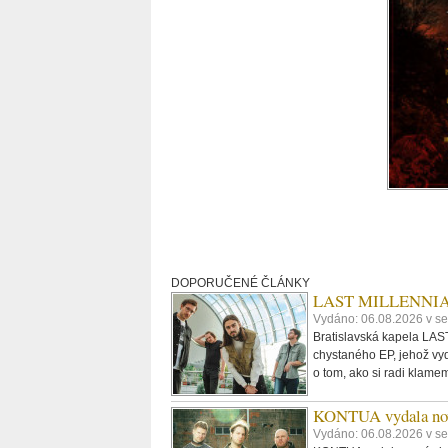
DOPORUČENÉ ČLÁNKY
LAST MILLENNIALS.
Vydáno: 06.08.2026 v se
Bratislavská kapela LAST
chystaného EP, jehož vyd
o tom, ako si radi klame
KONTUA vydala nov
Vydáno: 06.08.2026 v se