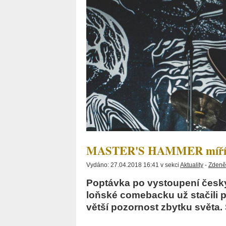
MASTER'S HAMMER míří d
Vydáno: 27.04.2018 16:41 v sekci
Aktuality
-
Zdeněk
Poptávka po vystoupení český
loňské comebacku už stačili p
větší pozornost zbytku světa. 