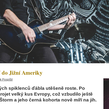
o Jižní Ameriky
 Pospíšil
ch spiklenců ďábla utěšeně roste. Po
rojet velký kus Evropy, což vzbudilo ještě
Štorm a jeho černá kohorta nově míří na jih.