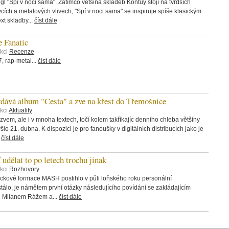
 "Spí v noci sama". Zatímco většina skladeb Kontuy stojí na tvrdších
rvcích a metalových vlivech, "Spí v noci sama" se inspiruje spíše klasickým
t skladby...
číst dále
 Fanatic
ekci
Recenze
 rap-metal...
číst dále
á album "Cesta" a zve na křest do Třemošnice
kci
Aktuality
zvem, ale i v mnoha textech, točí kolem takříkajíc denního chleba většiny
šlo 21. dubna. K dispozici je pro fanoušky v digitálních distribucích jako je
.
číst dále
ělat to po letech trochu jinak
ekci
Rozhovory
ckové formace MASH postihlo v půli loňského roku personální
tálo, je námětem první otázky následujícího povídání se zakládajícím
ou Milanem Rážem a...
číst dále