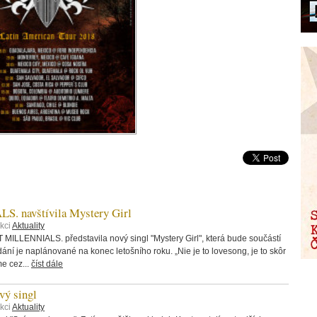
 navštívila Mystery Girl
kci
Aktuality
 MILLENNIALS. představila nový singl "Mystery Girl", která bude součástí
ání je naplánované na konec letošního roku. „Nie je to lovesong, je to skôr
me cez...
číst dále
ý singl
kci
Aktuality