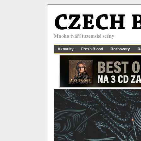
CZECH 
Mnoho tváří tuzemské scény
Aktuality
Fresh Blood
Rozhovory
R