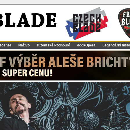
BLADE
ecenze
Naživo
Tuzemské Podhoubí
RockOpera
Legendární histo