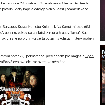
ohů započne 28. května v Guadalajara v Mexiku. Po třech
přesun, který kapele odkryje velkou část jihoamerického
, Salvador, Kostariku nebo Kolumbii. Na černé mše se těší
 Argentině, odkud se antikristi z rodné hroudy Tomáš Bati
 rok přesně po první koncertu po zmrtvýchstání, který proběhl
estovní horečku," poznamenal před časem pro magazín
Spark
i vášnivé cestovatele i ve svém volném čas.