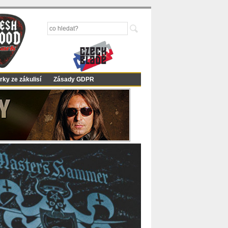
rky ze zákulisí
Zásady GDPR