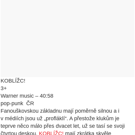
KOBLÍŽC!
3+
Warner music – 40:58
pop-punk ČR
Fanouškovskou základnu mají poměrně silnou a i
v médiích jsou už „profláklí“. A přestože klukům je
teprve něco málo přes dvacet let, už se tasí se svoji
čtvrtou deskou.
KOBLÍŽC!
mají zkrátka skvěle