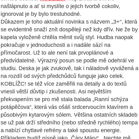
našlápnuto a ať si myslíte o jejich tvorbě cokoliv,
ignorovat je by bylo trestuhodné.
Důkazem je toho aktuální novinka s názvem „3+“, která
se evidentně snaží znít dospěleji než kdy dřív. Ne že by
kapela vyloženě chtěla měnit svůj styl. Hudba naopak
pokračuje v jednoduchosti a i nadále sází na
přímočarost. Už to ale není tak prvoplánové a
předvídatelné. Výrazný posun se podle mě odehrál ve
studiu. Deska je jak zvukově, tak i náladově vyvážená a
na rozdíl od svých předchůdců funguje jako celek.
KOBLÍŽC! se též více zaměřili na detaily a do textů
vnesli větší důvtip i zkušenosti. Asi největším
překvapením se pro mě stala balada „Ranní schýza
potápěčova“, která vás ošálí srdcervoucím klavírem a
působivým kytarovým sólem. Většina ostatních skladeb
se už pak drží středního (nebo středně rychlého) tempa
a nabízí chytlavé refrény a také spoustu energie.
Příkladem budiž písně jako „Čáry Máry“, „Nechte mě