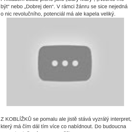
být“ nebo „Dobrej den“. V rámci žánru se sice nejedná
o nic revolučního, potenciál má ale kapela veliký.
Z KOBLÍŽKŮ se pomalu ale jistě stává vyzrálý interpret,
který má čím dál tím více co nabídnout. Do budoucna