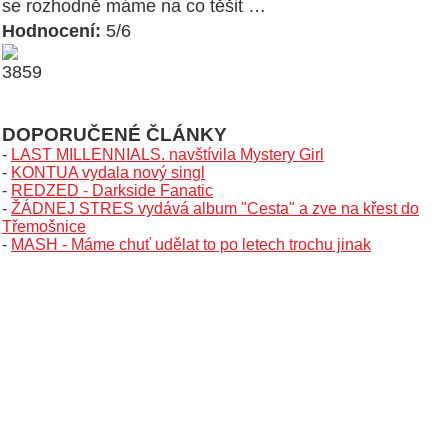
se rozhodně máme na co těšit …
Hodnocení:
5/6
DOPORUČENÉ ČLÁNKY
-
LAST MILLENNIALS. navštívila Mystery Girl
-
KONTUA vydala nový singl
-
REDZED - Darkside Fanatic
-
ŽÁDNEJ STRES vydává album "Cesta" a zve na křest do
Třemošnice
-
MASH - Máme chuť udělat to po letech trochu jinak