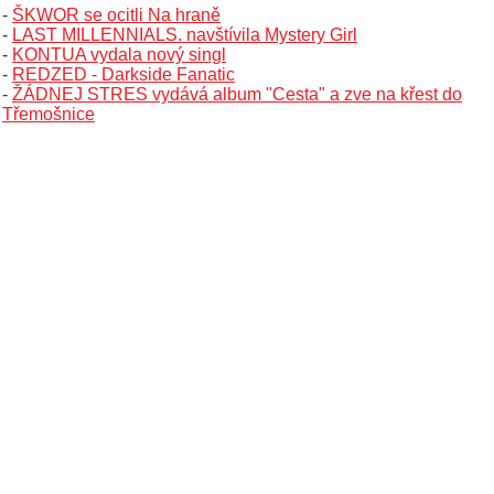
-
ŠKWOR se ocitli Na hraně
-
LAST MILLENNIALS. navštívila Mystery Girl
-
KONTUA vydala nový singl
-
REDZED - Darkside Fanatic
-
ŽÁDNEJ STRES vydává album "Cesta" a zve na křest do
Třemošnice