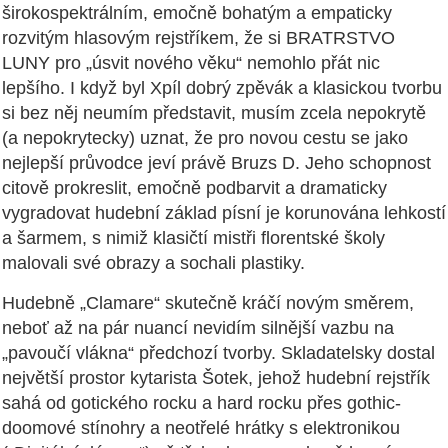
širokospektrálním, emočně bohatým a empaticky
rozvitým hlasovým rejstříkem, že si BRATRSTVO
LUNY pro „úsvit nového věku“ nemohlo přát nic
lepšího. I když byl Xpíl dobrý zpěvák a klasickou tvorbu
si bez něj neumím představit, musím zcela nepokrytě
(a nepokrytecky) uznat, že pro novou cestu se jako
nejlepší průvodce jeví právě Bruzs D. Jeho schopnost
citově prokreslit, emočně podbarvit a dramaticky
vygradovat hudební základ písní je korunována lehkostí
a šarmem, s nimiž klasičtí mistři florentské školy
malovali své obrazy a sochali plastiky.
Hudebně „Clamare“ skutečně kráčí novým směrem,
neboť až na pár nuancí nevidím silnější vazbu na
„pavoučí vlákna“ předchozí tvorby. Skladatelsky dostal
největší prostor kytarista Šotek, jehož hudební rejstřík
sahá od gotického rocku a hard rocku přes gothic-
doomové stínohry a neotřelé hrátky s elektronikou