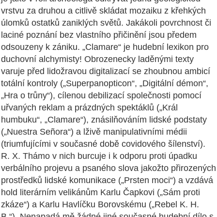
vrstvu za druhou a citlivě skládat mozaiku z křehkých
úlomků ostatků zaniklých světů. Jakákoli povrchnost či
laciné poznání bez vlastního přičinění jsou předem
odsouzeny k zániku. „Clamare“ je hudební lexikon pro
duchovní alchymisty! Obrozenecky laděnými texty
varuje před lidožravou digitalizací se zhoubnou ambicí
totální kontroly („Superpanopticon“, „Digitální démon“,
„Hra o trůny“), cílenou debilizací společnosti pomocí
uřvaných reklam a prázdných spektáklů („Král
humbuku“, „Clamare“), znásilňováním lidské podstaty
(„Nuestra Señora“) a lživě manipulativními médii
(triumfujícími v současné době covidového šílenství).
R. X. Thámo v nich burcuje i k odporu proti úpadku
verbálního projevu a psaného slova jakožto přirozených
prostředků lidské komunikace („Prsten moci“) a vzdává
hold literárním velikánům Karlu Čapkovi („Sám proti
zkáze“) a Karlu Havlíčku Borovskému („Rebel K. H.
B.“). Nenapadá mě žádné jiné současné hudební dílo s