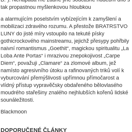
tak propastnou myšlenkovou hloubkou
a alarmujícím poselstvím vybízejícím k zamyšlení a
mobilizaci zdravého rozumu. A přestože BRATRSTVO
LUNY do jisté míry vstoupilo na tekuté písky
gothicrockového mainstreamu, jejichž přesypy pohřbily
naivní romantismus „Goethit“, magickou spiritualitu „La
Loba Ante Portas“ i mrazivou znepokojivost „Carpe
Diem“, považuji „Clamare“ za zlomové album, jež
namísto agresivního útoku a rafinovaných triků volí k
vyburcování přemýšlivosti upřímnou přímočarost a
vlídný přístup vypravěčsky obdařeného bělovlasého
moudrého stařešiny znalého nejhlubších kořenů lidské
sounáležitosti.
Blackmoon
DOPORUČENÉ ČLÁNKY