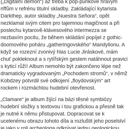
(„Digitální démon“) až třeba k pop-punkově hravým
riffům v refrénu titulní skladby. Zakládající kytarista
Darkthep, autor skladby „Nuestra Señora“, opět
nezklamal svým citem pro tajemnou magičnost a při
poslechu kytarově-klávesového intermezza se
nezbavím pocitu, že během skládání popíjel z gothic-
doomového poháru „gatheringovského“ Mandylionu. A
když se rozezní zvonivý hlas Lucie Jiráskové, mám
chuť pokleknout a s rytířským gestem natáhnout pravici
s kyticí růží! Album nemohlo být zakončeno lépe než
dramaticky vygradovaným „Pochodem stromů“, v němž
Kobdzey potvrdil své odkojení „floydovským“ art
rockem i rozmáchlou hudební otevřenost.
„Clamare“ je album žijící na bázi těsné symbiózy
hudební složky s textovou i tou grafickou a přesně tak
je nutné k němu přistupovat. Dopracovat se k
ucelenému obrazu tohoto díla a rozluštit jeho poselství
je jako v roli archeologa odkrývat jednu geologickou