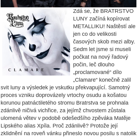
Zdá se, že BRATRSTVO
LUNY začíná kopírovat
METALLIKU! Naštěstí ale
jen co do velikosti
časových skob mezi alby.
Sedm let jsme si museli
počkat na nový řadový
počin, leč dlouho
„proclamované“ dílo
„Clamare“ konečně zalil
svit luny a výsledek je vskutku překvapující. Samotný
proces vzniku doprovázely vrtochy osudu a košatou
korunou patnáctiletého stromu Bratrstva se prohnala
zdánlivě ničivá vichřice, za jejímž chvostem zůstala
ulomená větev v podobě odešedšího zpěváka Matěje
Lipského alias Xpíla. Proč zdánlivě? Protože její
zklidnění na roveň vánku přineslo novou posilu s natolik