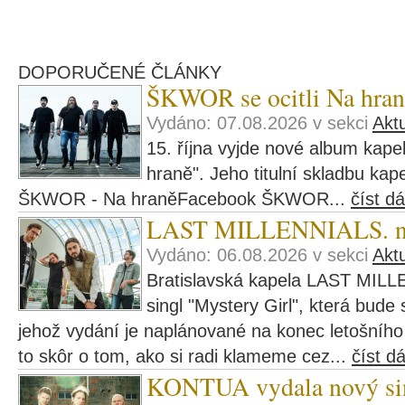
DOPORUČENÉ ČLÁNKY
ŠKWOR se ocitli Na hran
Vydáno: 07.08.2026 v sekci
Aktu
15. října vyjde nové album ka
hraně". Jeho titulní skladbu kape
ŠKWOR - Na hraněFacebook ŠKWOR...
číst dá
LAST MILLENNIALS. navš
Vydáno: 06.08.2026 v sekci
Aktu
Bratislavská kapela LAST MILL
singl "Mystery Girl", která bude
jehož vydání je naplánované na konec letošního r
to skôr o tom, ako si radi klameme cez...
číst dá
KONTUA vydala nový si