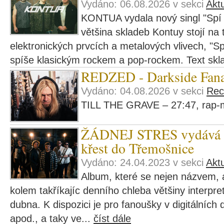
Vydáno: 06.08.2026 v sekci
Aktu
KONTUA vydala nový singl "Spí 
většina skladeb Kontuy stojí na t
elektronických prvcích a metalových vlivech, "Sp
spíše klasickým rockem a pop-rockem. Text skl
REDZED - Darkside Fana
Vydáno: 04.08.2026 v sekci
Rec
TILL THE GRAVE – 27:47, rap-m
ŽÁDNEJ STRES vydává al
křest do Třemošnice
Vydáno: 24.04.2023 v sekci
Aktu
Album, které se nejen názvem, a
kolem takříkajíc denního chleba většiny interpre
dubna. K dispozici je pro fanoušky v digitálních d
apod., a taky ve...
číst dále