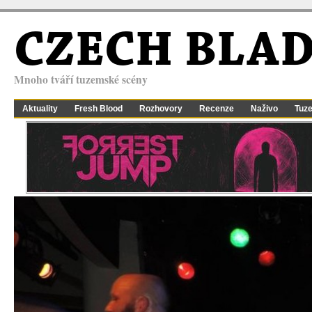
CZECH BLA
Mnoho tváří tuzemské scény
Aktuality
Fresh Blood
Rozhovory
Recenze
Naživo
Tuz