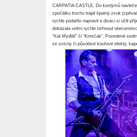
CARPATIA CASTLE. Do kostýmů navlečenou š
zpočátku trochu trápil špatný zvuk (zpěvač
rychle podařilo napravit a diváci si užili
dokázala velmi rychle strhnout obecenstvo
"Kat Mydlář" či "Kresčak". Povedené sedm
se svícny či působivé kouřové efekty, kap