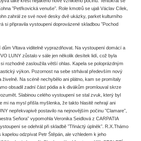
ývá také křest nějakého nově vzniklého počinu. Tentokrát se
Kohna "Petřkovická venuše". Role kmotrů se ujali Václav Cílek,
ohn zahrál ze své nové desky dvě ukázky, parket kulturního
rá si připravila vystoupení doprovázené skladbou "Pochod
í dům Vltava viditelně vyprazdňovat. Na vystoupení domácí a
LUNY zůstalo v sále jen několik desítek lidí, což byla
 si rozhodně zasloužila větší ohlas. Kapela se poloprázdným
tastický výkon. Pozornost na sebe strhával především nový
a živelně. Na scéně nechybělo ani plátno, kam se promítaly
ámo obsadil zadní část pódia a k divákům promlouval skrze
zumět. Slabinou celého vystoupení se stal zvuk, který byl
mi na mysl přišla myšlenka, že takto hlasitě nehrají ani
 nepřekvapivě postavilo na nejnovějším počinu "Clamare",
"Nuestra Señora" vypomohla Veronika Seidlová z CARPATIA
toupení se odehrál při skladbě "Třináctý úplněk". R.X.Thámo
 s kapelou odzpívat Petr Štěpán, ale vzhledem k jeho