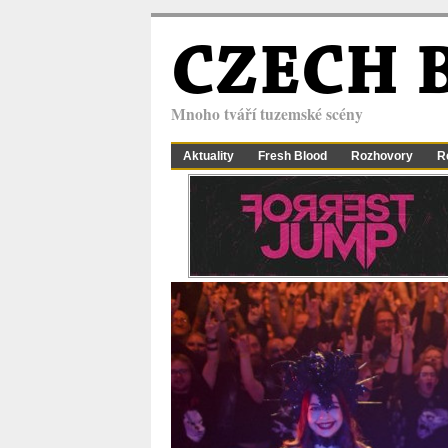
CZECH 
Mnoho tváří tuzemské scény
Aktuality
Fresh Blood
Rozhovory
R