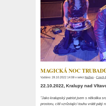
MAGICKÁ NOC TRUBAD
Vydáno: 28.10.2022 14:08 v sekci
Naživo
-
Czech 
22.10.2022, Kralupy nad Vltav
"Jako kralupský patriot jsem s několika srd
prostoru, cítil vzrůstající touhu vrátit pá