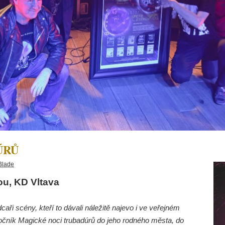
ÚRŮ
Blade
ou, KD Vltava
caři scény, kteří to dávali náležitě najevo i ve veřejném
tý ročník Magické noci trubadúrů do jeho rodného města, do