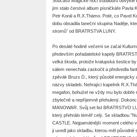
Součástí Magické noci trubadúrů obvykle b
jím stalo čerstvé album písničkáře Pavla 
Petr Korál a R.X.Thámo. Poté, co Pavel K
dobu obsadila taneční skupina Naděje, kte
stromů" od BRATRSTVA LUNY.
Po desáté hodině večerní se začal Kulturn
především pořadatelské kapely BRATRSTVO 
velká škoda, protože kralupská šestice by
sálem nenechala zaskočit a předvedla fan
zpěvák Bruzs D., který působil energicky 
názvy skladeb. Nehrající kapelník R.X.Th
megafon, bohužel ne vždy mu bylo dobře ro
zbytečně a nepříjemně přehulený. Dokonce 
MANOWAR. Svůj set list BRATRSTVO LUNY
který přehrálo téměř celý. Se skladbou 
CASTLE. Nejpamátnější moment celého vys
ji uvedl jako skladbu, kterou měl původně