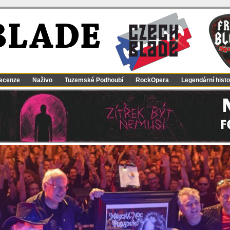
BLADE
ecenze
Naživo
Tuzemské Podhoubí
RockOpera
Legendární histo