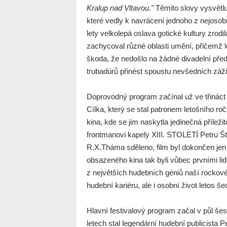
Kralup nad Vltavou."
Těmito slovy vysvět
které vedly k navrácení jednoho z nejosobi
lety velkolepá oslava gotické kultury zrodil
zachycoval různé oblasti umění, přičemž 
škoda, že nedošlo na žádné divadelní před
trubadúrů přinést spoustu nevšedních záži
Doprovodný program začínal už ve třináct
Cílka, který se stal patronem letošního roč
kina, kde se jim naskytla jedinečná příleži
frontmanovi kapely XIII. STOLETÍ Petru Š
R.X.Tháma sděleno, film byl dokončen jen
obsazeného kina tak byli vůbec prvními li
z největších hudebních géniů naší rockové
hudební kariéru, ale i osobní život letos 
Hlavní festivalový program začal v půl š
letech stal legendární hudební publicista 