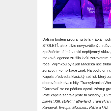
Dalším bodem programu byla krátká módní 
STOLETÍ, ale z blíže nevysvětlených důvo
zpožděním, čímž vznikl nepříjemný skluz, k
rocková legenda zrušila kvůli zdravotním
roce. Výjimkou byla jen Magická noc trub
zdravotní komplikace znát. Na pódiu on i c
Kapela předvedla klasický set list, který 
sborově odzpívalo hity "Transylvanian Wer
"Karneval" se na pódium vyvalil zástup gra
Poté kapela zahrála ještě tři skladby ("Evr
playlist XIII. století: Fatherland, Transylv
Karneval, Evropa, Elizabeth, Růže a kříž