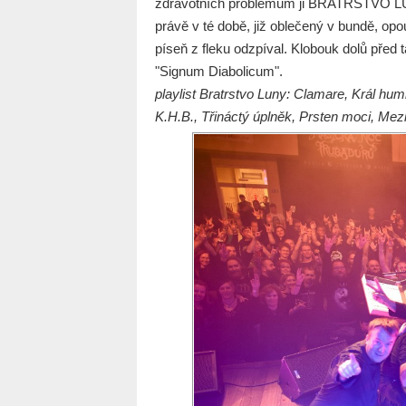
zdravotních problémům ji BRATRSTVO LUN
právě v té době, již oblečený v bundě, opo
píseň z fleku odzpíval. Klobouk dolů před 
"Signum Diabolicum".
playlist Bratrstvo Luny: Clamare, Král hu
K.H.B., Třináctý úplněk, Prsten moci, Me