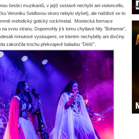
estici muzikantů, v jejíž sestavě nechybí ani violoncello,
ku Veroniku Seidlovou skoro nebylo slyšet), ale naštěstí se to
 příjemně melodický gotický rock/metal. Mostecká formace
 na svou stranu. Dopomohly ji k tomu chytlavé hity "Bohemie",
desáti minutové vystoupení, ve kterém nechyběly ani dívčiny
ela zakončila trochu překvapivě baladou "Déšť".