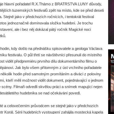
luje hlavní pořadatel R.X.Thámo z BRATRSTVA LUNY důvody,
tějších tuzemských festivalů zpět na místo, kde se před deseti
a. Stejně jako v předchozích ročnících, i tentokrát festival
letos jednoznačně dominovala složka hudební. Je trochu
stavení, ale i bez něj dokázal pátý ročník Magické noci
tků.
 hodin, kdy došlo na přednášku spisovatele a geologa Václava
níku festivalu. O půl třetí se návštěvníci přesunuli do místního
tost vidět předpremiéru prvního dílu dokumentárního filmu o
těpánovi. Jak bylo všem přítomným z úst vrchního pořadatele
 několik hodin před samotným promítáním a diváci z poloviny
dmi, kteří měli možnost vidět dokument, pojednávající o jednom
 scény. Filmaři odvedli skvělou práci a snímek mapující nejen
šedesátiletého hudebníka se nad očekávání povedl.
esté a celovečerním průvodcem se stejně jako v předchozích
Petr Korál. Sérii hudebních vystoupení zahájila mostecká kapela