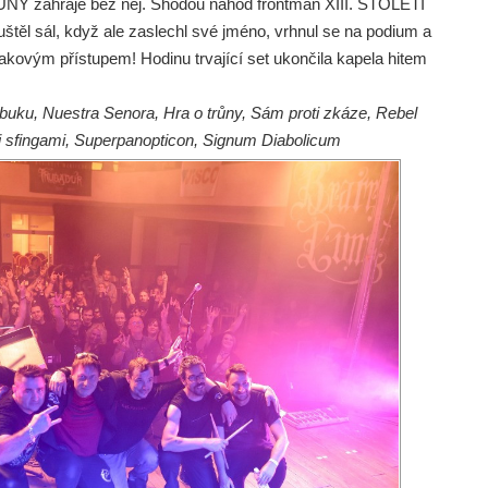
Y zahraje bez něj. Shodou náhod frontman XIII. STOLETÍ
uštěl sál, když ale zaslechl své jméno, vrhnul se na podium a
takovým přístupem! Hodinu trvající set ukončila kapela hitem
mbuku, Nuestra Senora, Hra o trůny, Sám proti zkáze, Rebel
zi sfingami, Superpanopticon, Signum Diabolicum