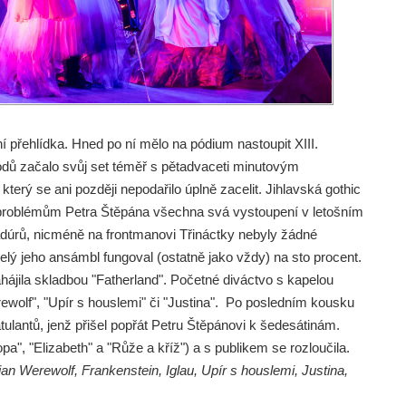
přehlídka. Hned po ní mělo na pódium nastoupit XIII.
dů začalo svůj set téměř s pětadvaceti minutovým
terý se ani později nepodařilo úplně zacelit. Jihlavská gothic
 problémům Petra Štěpána všechna svá vystoupení v letošním
adúrů, nicméně na frontmanovi Třináctky nebyly žádné
elý jeho ansámbl fungoval (ostatně jako vždy) na sto procent.
zahájila skladbou "Fatherland". Početné diváctvo s kapelou
ewolf", "Upír s houslemi" či "Justina". Po posledním kousku
tulantů, jenž přišel popřát Petru Štěpánovi k šedesátinám.
opa", "Elizabeth" a "Růže a kříž") a s publikem se rozloučila.
anian Werewolf, Frankenstein, Iglau, Upír s houslemi, Justina,