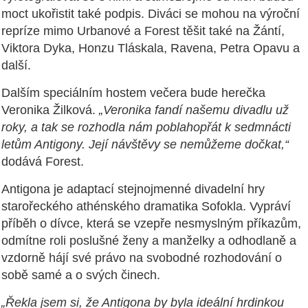
moct ukořistit také podpis. Diváci se mohou na výroční
repríze mimo Urbanové a Forest těšit také na Žántí,
Viktora Dyka, Honzu Tláskala, Ravena, Petra Opavu a
další.
Dalším speciálním hostem večera bude herečka
Veronika Žilková.
„Veronika fandí našemu divadlu už
roky, a tak se rozhodla nám poblahopřát k sedmnácti
letům Antigony. Její návštěvy se nemůžeme dočkat,“
dodává Forest.
Antigona je adaptací stejnojmenné divadelní hry
starořeckého athénského dramatika Sofokla. Vypráví
příběh o dívce, která se vzepře nesmyslným příkazům,
odmítne roli poslušné ženy a manželky a odhodlaně a
vzdorně hájí své právo na svobodné rozhodování o
sobě samé a o svých činech.
„Řekla jsem si, že Antigona by byla ideální hrdinkou