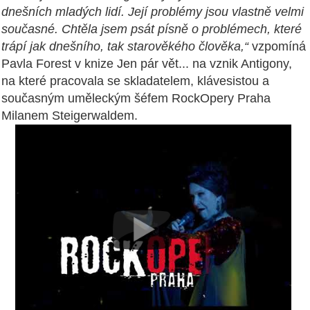
dnešních mladých lidí. Její problémy jsou vlastně velmi
současné. Chtěla jsem psát písně o problémech, které
trápí jak dnešního, tak starověkého člověka,“
vzpomíná
Pavla Forest v knize Jen pár vět... na vznik Antigony,
na které pracovala se skladatelem, klávesistou a
současným uměleckým šéfem RockOpery Praha
Milanem Steigerwaldem.