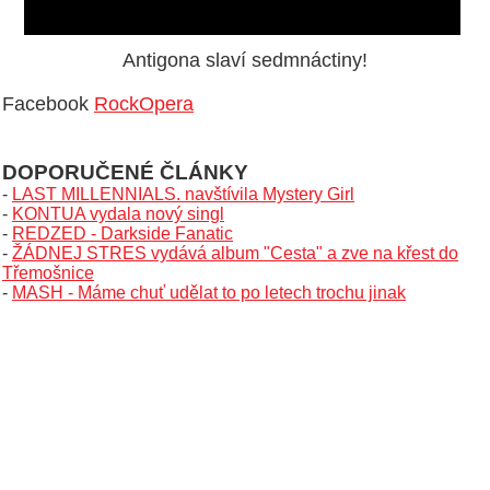
Antigona slaví sedmnáctiny!
Facebook
RockOpera
DOPORUČENÉ ČLÁNKY
-
LAST MILLENNIALS. navštívila Mystery Girl
-
KONTUA vydala nový singl
-
REDZED - Darkside Fanatic
-
ŽÁDNEJ STRES vydává album "Cesta" a zve na křest do
Třemošnice
-
MASH - Máme chuť udělat to po letech trochu jinak