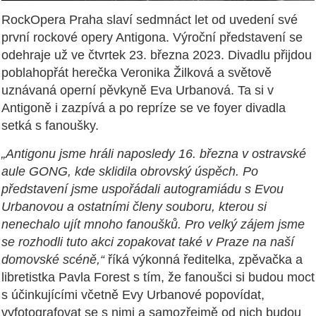
RockOpera Praha slaví sedmnáct let od uvedení své
první rockové opery Antigona. Výroční představení se
odehraje už ve čtvrtek 23. března 2023. Divadlu přijdou
poblahopřát herečka Veronika Žilková a světově
uznávaná operní pěvkyně Eva Urbanová. Ta si v
Antigoně i zazpívá a po repríze se ve foyer divadla
setká s fanoušky.
„Antigonu jsme hráli naposledy 16. března v ostravské
aule GONG, kde sklidila obrovský úspěch. Po
představení jsme uspořádali autogramiádu s Evou
Urbanovou a ostatními členy souboru, kterou si
nenechalo ujít mnoho fanoušků. Pro velký zájem jsme
se rozhodli tuto akci zopakovat také v Praze na naší
domovské scéně,“
říká výkonná ředitelka, zpěvačka a
libretistka Pavla Forest s tím, že fanoušci si budou moct
s účinkujícími včetně Evy Urbanové popovídat,
vyfotografovat se s nimi a samozřejmě od nich budou