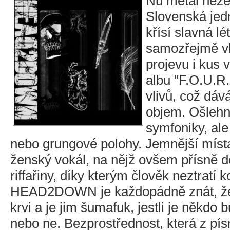
Nu metal nezem
Slovenská j
křísí slavná l
samozřejmě v
projevu i kus 
albu "F.O.U.R.
vlivů, což dáv
objem. Ošlehn
symfoniky, al
nebo grungové polohy. Jemnější míst
ženský vokál, na nějž ovšem přísně d
riffařiny, díky kterým člověk neztratí
HEAD2DOWN je každopádně znát, že
krvi a je jim šumafuk, jestli je někdo 
nebo ne. Bezprostřednost, která z