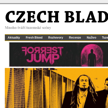
CZECH BLA
Mnoho tváří tuzemské scény
Aktuality
Fresh Blood
Rozhovory
Recenze
Naživo
Tuz