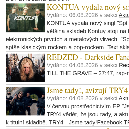
KONTUA vydala nový si
Vydáno: 06.08.2026 v sekci
Aktu
KONTUA vydala nový singl "Spí 
většina skladeb Kontuy stojí na t
elektronických prvcích a metalových vlivech, "Sp
spíše klasickým rockem a pop-rockem. Text skl
REDZED - Darkside Fana
Vydáno: 04.08.2026 v sekci
Rec
TILL THE GRAVE – 27:47, rap-m
Jsme tady!, avizují TRY4
Vydáno: 04.08.2026 v sekci
Aktu
V červnu prostřednictvím EP "Js
TRY4 vědět, že jsou tady, a aktu
k titulní skladbě. TRY4 - Jsme tady!Facebook 