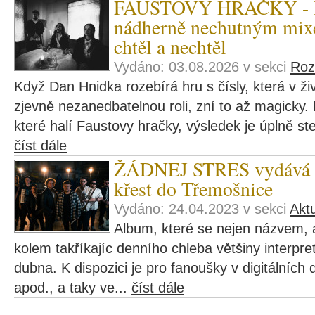
FAUSTOVY HRAČKY - Fa
nádherně nechutným mix
chtěl a nechtěl
Vydáno: 03.08.2026 v sekci
Roz
Když Dan Hnidka rozebírá hru s čísly, která v ž
zjevně nezanedbatelnou roli, zní to až magicky
které halí Faustovy hračky, výsledek je úplně st
číst dále
ŽÁDNEJ STRES vydává al
křest do Třemošnice
Vydáno: 24.04.2023 v sekci
Aktu
Album, které se nejen názvem, a
kolem takříkajíc denního chleba většiny interpre
dubna. K dispozici je pro fanoušky v digitálních d
apod., a taky ve...
číst dále