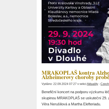
MRAKOPLAŠ kontra Alzhei
Alzheimerovy choroby probě
Vydáno: 22.09.2024 07:27 v sekci
Aktuality
-
Czech
Benefiční koncert na podporu výzkumu lé
skupinou MRAKOPLAŠ se uskuteční 29. zář
Věra Nerušilová a Martha Elefteriadu.