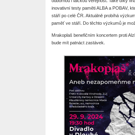
odbornou i laickou veřejnost. Také díky f
inovativní testy paměti ALBA a POBAV, kt
stáří po celé ČR. Aktuálně probíhá výzkum
paměť ve stáří. Do těchto výzkumů je mož
Mrakoplaš benefičním koncertem proti Alzh
bude mít patnáct zastávek.