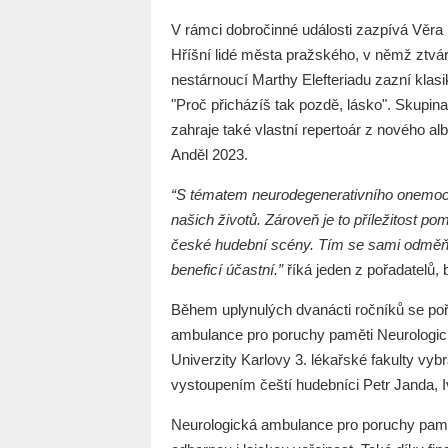
V rámci dobročinné události zazpívá Věra 
Hříšní lidé města pražského, v němž ztvá
nestárnoucí Marthy Elefteriadu zazní klasi
"Proč přicházíš tak pozdě, lásko". Sku
zahraje také vlastní repertoár z nového a
Anděl 2023.
“S tématem neurodegenerativního onemocněn
našich životů. Zároveň je to příležitost 
české hudební scény. Tím se sami odměňu
beneficí účastní.”
říká jeden z pořadatel
Během uplynulých dvanácti ročníků se poř
ambulance pro poruchy paměti Neurologick
Univerzity Karlovy 3. lékařské fakulty vybr
vystoupením čeští hudebníci Petr Janda, 
Neurologická ambulance pro poruchy pamět