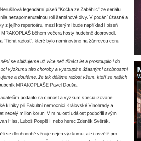
Nerušilová legendární píseň "Kočka ze Záběhlic" ze seriálu
rnila nezapomenutelnou roli šantánové divy. V podání úžasné a
ky z jejího repertoáru, mezi kterými bude například i píseň
pina MRAKOPLAŠ během večera hosty hudebně doprovodí,
lba "Tichá radost", které bylo nominováno na žánrovou cenu
í se sbližujeme už více než třináct let a prostoupilo i do
pomoci výzkumu této choroby a vystoupit s úžasnými osobnostmi
jeme a doufáme, že tak děláme radost všem, kteří se našich
ů, bubeník MRAKOPLAŠE Pavel Douša.
adatelům podařilo na činnost a výzkum specializované
é kliniky při Fakultní nemocnici Královské Vinohrady a
at necelý milion korun. V minulosti událost podpořili svým
Ivan Hlas, Luboš Pospíšil, nebo herec Zdeněk Svěrák.
i se dlouhodobě věnuje nejen výzkumu, ale i osvětě pro