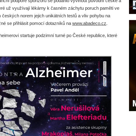
inanční podpoře sponzorů se podařilo vyvinout původní české a
eré už využívají lékárny k časném záchytu poruch paměti ve
 českých norem jejich unikátních testů a vliv pohybu na
né se přihlásit pomocí dotazníků na
www.abadeco.cz
.
eimerovi startuje podzimní turné po České republice, které