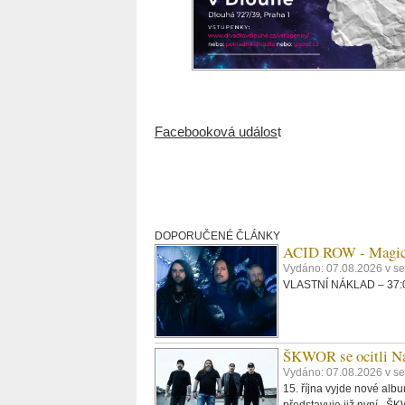
Facebooková událos
t
DOPORUČENÉ ČLÁNKY
ACID ROW - Magi
Vydáno: 07.08.2026 v s
VLASTNÍ NÁKLAD – 37:09
ŠKWOR se ocitli Na
Vydáno: 07.08.2026 v se
15. října vyjde nové al
představuje již nyní. 