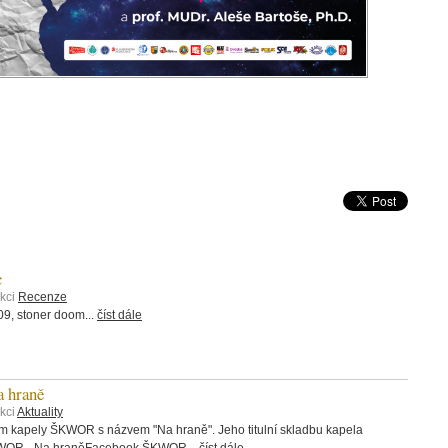
c
ekci
Recenze
, stoner doom...
číst dále
 hraně
kci
Aktuality
bum kapely ŠKWOR s názvem "Na hraně". Jeho titulní skladbu kapela
ŠKWOR - Na hraněFacebook ŠKWOR...
číst dále