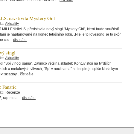
 navštívila Mystery Girl
kci
Aktuality
 MILLENNIALS. představila nový singl "Mystery Girl", která bude součástí
ání je naplánované na konec letošního roku. „Nie je to lovesong, je to skôr
me cez...
číst dále
ý singl
kci
Aktuality
 "Spí v noci sama". Zatímco většina skladeb Kontuy stojí na tvrdších
rvcích a metalových vlivech, "Spí v noci sama" se inspiruje spíše klasickým
t skladby...
číst dále
 Fanatic
ekci
Recenze
 rap-metal...
číst dále