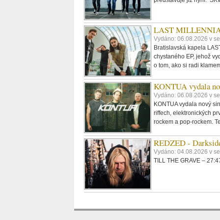
LAST MILLENNIALS.
Vydáno: 06.08.2026 v se
Bratislavská kapela LAST
chystaného EP, jehož vyd
o tom, ako si radi klame
KONTUA vydala nov
Vydáno: 06.08.2026 v se
KONTUA vydala nový singl
riffech, elektronických p
rockem a pop-rockem. Tex
REDZED - Darkside
Vydáno: 04.08.2026 v s
TILL THE GRAVE – 27:47,