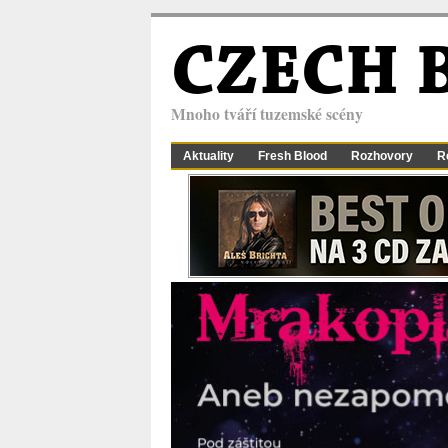
CZECH 
Mnoho tváří tuzemské scény
Aktuality
Fresh Blood
Rozhovory
R