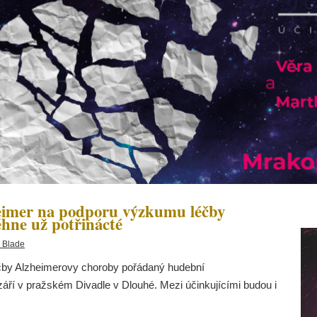
mer na podporu výzkumu léčby
hne už potřinácté
 Blade
čby Alzheimerovy choroby pořádaný hudební
í v pražském Divadle v Dlouhé. Mezi účinkujícími budou i