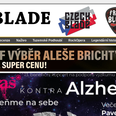
BLADE
ecenze
Naživo
Tuzemské Podhoubí
RockOpera
Legendární histo