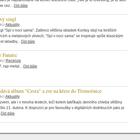
me cez...
číst dále
ý singl
kci
Aktuality
 "Spí v noci sama". Zatímco většina skladeb Kontuy stojí na tvrdších
rvcích a metalových vlivech, "Spí v noci sama" se inspiruje spíše klasickým
t skladby...
číst dále
 Fanatic
ekci
Recenze
 rap-metal...
číst dále
á album "Cesta" a zve na křest do Třemošnice
kci
Aktuality
zvem, ale i v mnoha textech, točí kolem takříkajíc denního chleba většiny
šlo 21. dubna. K dispozici je pro fanoušky v digitálních distribucích jako je
.
číst dále