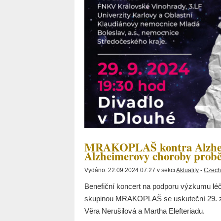
MRAKOPLAŠ kontra Alzhei
Alzheimerovy choroby probě
Vydáno: 22.09.2024 07:27 v sekci
Aktuality
-
Czech
Benefiční koncert na podporu výzkumu lé
skupinou MRAKOPLAŠ se uskuteční 29. zář
Věra Nerušilová a Martha Elefteriadu.