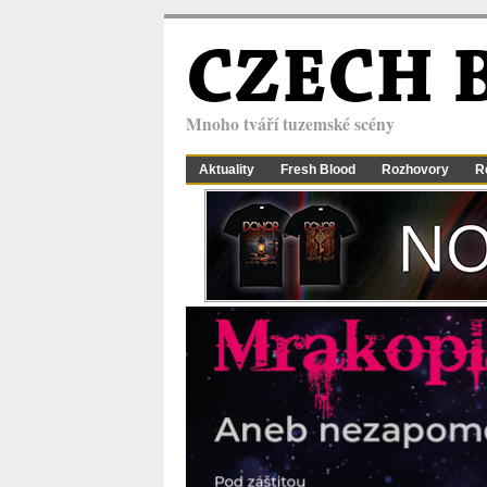
CZECH 
Mnoho tváří tuzemské scény
Aktuality
Fresh Blood
Rozhovory
R