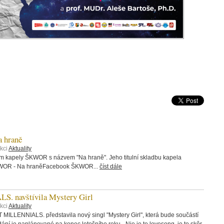
 hraně
kci
Aktuality
bum kapely ŠKWOR s názvem "Na hraně". Jeho titulní skladbu kapela
ŠKWOR - Na hraněFacebook ŠKWOR...
číst dále
 navštívila Mystery Girl
kci
Aktuality
 MILLENNIALS. představila nový singl "Mystery Girl", která bude součástí
ání je naplánované na konec letošního roku. „Nie je to lovesong, je to skôr