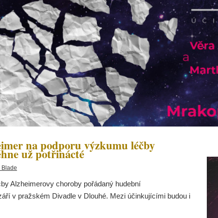
mer na podporu výzkumu léčby
hne už potřinácté
 Blade
čby Alzheimerovy choroby pořádaný hudební
í v pražském Divadle v Dlouhé. Mezi účinkujícími budou i