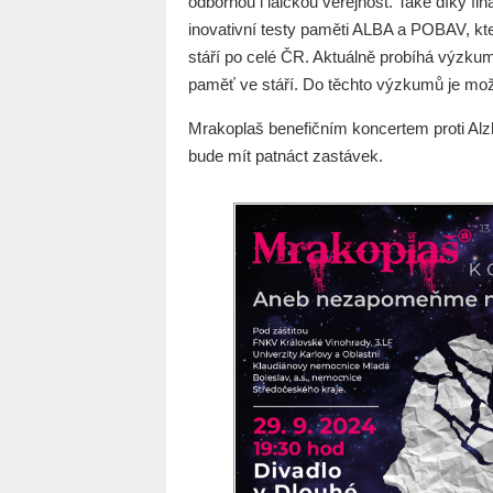
odbornou i laickou veřejnost. Také díky f
inovativní testy paměti ALBA a POBAV, kt
stáří po celé ČR. Aktuálně probíhá výzkum
paměť ve stáří. Do těchto výzkumů je mož
Mrakoplaš benefičním koncertem proti Alzh
bude mít patnáct zastávek.