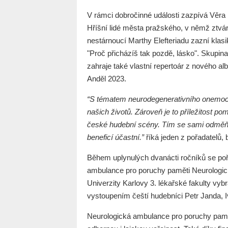
V rámci dobročinné události zazpívá Věra 
Hříšní lidé města pražského, v němž ztvá
nestárnoucí Marthy Elefteriadu zazní klasi
"Proč přicházíš tak pozdě, lásko". Sku
zahraje také vlastní repertoár z nového a
Anděl 2023.
“S tématem neurodegenerativního onemocněn
našich životů. Zároveň je to příležitost 
české hudební scény. Tím se sami odměňu
beneficí účastní.”
říká jeden z pořadatel
Během uplynulých dvanácti ročníků se poř
ambulance pro poruchy paměti Neurologick
Univerzity Karlovy 3. lékařské fakulty vybr
vystoupením čeští hudebníci Petr Janda, 
Neurologická ambulance pro poruchy pamět