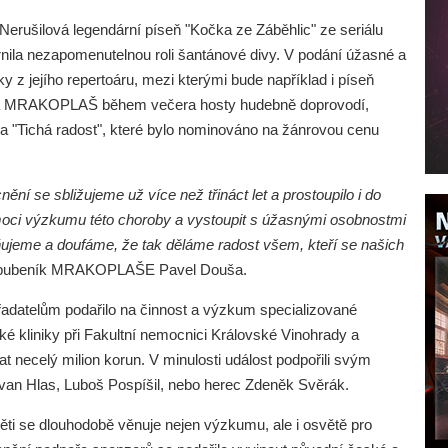
Nerušilová legendární píseň "Kočka ze Záběhlic" ze seriálu
rnila nezapomenutelnou roli šantánové divy. V podání úžasné a
ky z jejího repertoáru, mezi kterými bude například i píseň
pina MRAKOPLAŠ během večera hosty hudebně doprovodí,
lba "Tichá radost", které bylo nominováno na žánrovou cenu
í se sbližujeme už více než třináct let a prostoupilo i do
pomoci výzkumu této choroby a vystoupit s úžasnými osobnostmi
jeme a doufáme, že tak děláme radost všem, kteří se našich
ů, bubeník MRAKOPLAŠE Pavel Douša.
adatelům podařilo na činnost a výzkum specializované
é kliniky při Fakultní nemocnici Královské Vinohrady a
at necelý milion korun. V minulosti událost podpořili svým
Ivan Hlas, Luboš Pospíšil, nebo herec Zdeněk Svěrák.
i se dlouhodobě věnuje nejen výzkumu, ale i osvětě pro