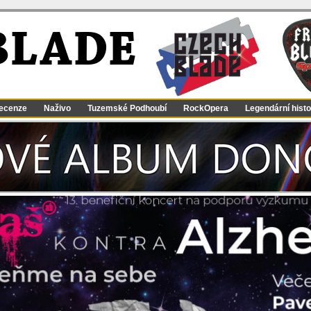
BLADE
ecenze
Naživo
Tuzemské Podhoubí
RockOpera
Legendární histo