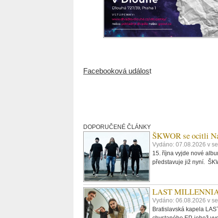
Facebooková událos
t
DOPORUČENÉ ČLÁNKY
ŠKWOR se ocitli Na
Vydáno: 07.08.2026 v se
15. října vyjde nové al
představuje již nyní. 
LAST MILLENNIALS.
Vydáno: 06.08.2026 v se
Bratislavská kapela LAST
chystaného EP, jehož vyd