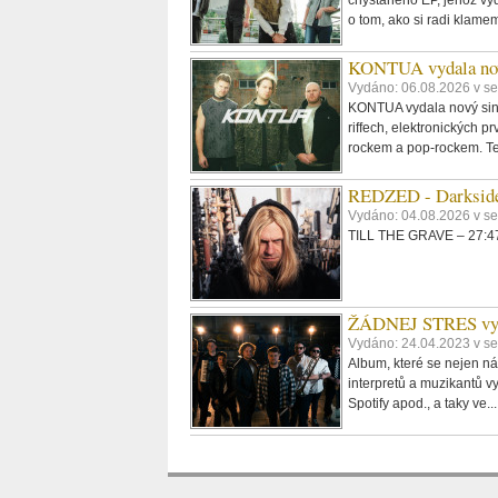
o tom, ako si radi klame
KONTUA vydala nov
Vydáno: 06.08.2026 v se
KONTUA vydala nový singl
riffech, elektronických p
rockem a pop-rockem. Tex
REDZED - Darkside
Vydáno: 04.08.2026 v s
TILL THE GRAVE – 27:47,
ŽÁDNEJ STRES vydáv
Vydáno: 24.04.2023 v se
Album, které se nejen ná
interpretů a muzikantů vy
Spotify apod., a taky ve..