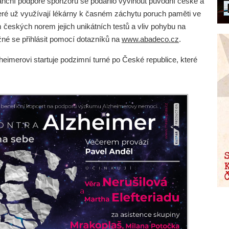
inanční podpoře sponzorů se podařilo vyvinout původní české a
eré už využívají lékárny k časném záchytu poruch paměti ve
 českých norem jejich unikátních testů a vliv pohybu na
né se přihlásit pomocí dotazníků na
www.abadeco.cz
.
eimerovi startuje podzimní turné po České republice, které