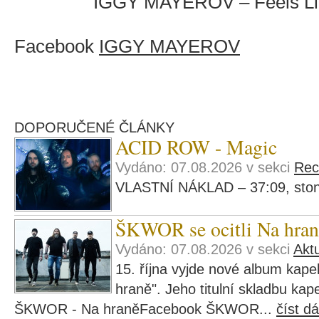
IGGY MAYEROV – Feels Li
Facebook
IGGY MAYEROV
DOPORUČENÉ ČLÁNKY
ACID ROW - Magic
Vydáno: 07.08.2026 v sekci
Rec
VLASTNÍ NÁKLAD – 37:09, ston
ŠKWOR se ocitli Na hran
Vydáno: 07.08.2026 v sekci
Aktu
15. října vyjde nové album ka
hraně". Jeho titulní skladbu kape
ŠKWOR - Na hraněFacebook ŠKWOR...
číst dá