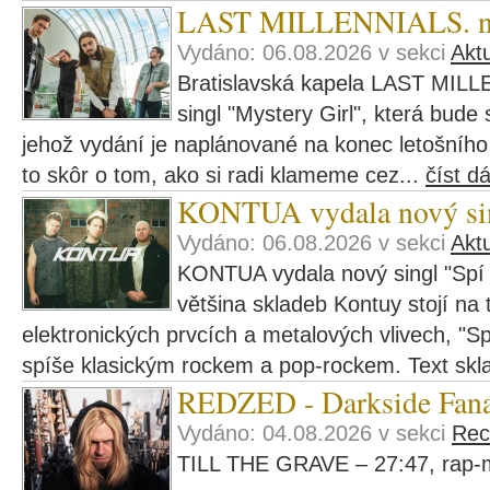
LAST MILLENNIALS. navš
Vydáno: 06.08.2026 v sekci
Aktu
Bratislavská kapela LAST MILL
singl "Mystery Girl", která bude
jehož vydání je naplánované na konec letošního r
to skôr o tom, ako si radi klameme cez...
číst dá
KONTUA vydala nový si
Vydáno: 06.08.2026 v sekci
Aktu
KONTUA vydala nový singl "Spí 
většina skladeb Kontuy stojí na t
elektronických prvcích a metalových vlivech, "Sp
spíše klasickým rockem a pop-rockem. Text skl
REDZED - Darkside Fana
Vydáno: 04.08.2026 v sekci
Rec
TILL THE GRAVE – 27:47, rap-m