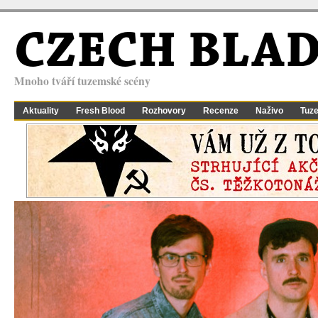
CZECH BLA
Mnoho tváří tuzemské scény
Aktuality
Fresh Blood
Rozhovory
Recenze
Naživo
Tuz