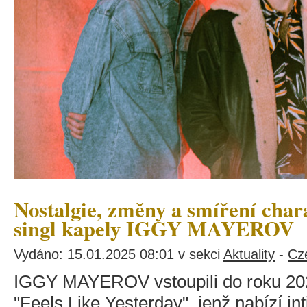
Nostalgie, změny a smíření char
singl kapely IGGY MAYEROV
Vydáno: 15.01.2025 08:01 v sekci
Aktuality
-
Cz
IGGY MAYEROV vstoupili do roku 20
"Feels Like Yesterday", jenž nabízí in