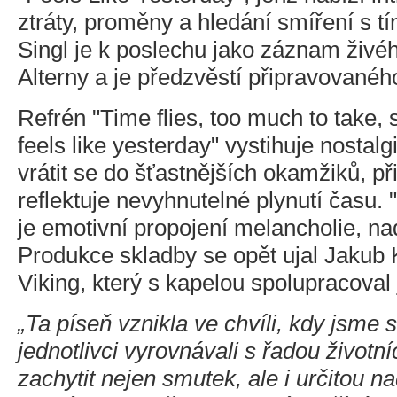
ztráty, proměny a hledání smíření s tím
Singl je k poslechu jako záznam živé
Alterny a je předzvěstí připravovanéh
Refrén "Time flies, too much to take, s
feels like yesterday" vystihuje nostalg
vrátit se do šťastnějších okamžiků, p
reflektuje nevyhnutelné plynutí času. 
je emotivní propojení melancholie, nad
Produkce skladby se opět ujal Jakub 
Viking, který s kapelou spolupracoval 
„Ta píseň vznikla ve chvíli, kdy jsme s
jednotlivci vyrovnávali s řadou životn
zachytit nejen smutek, ale i určitou n