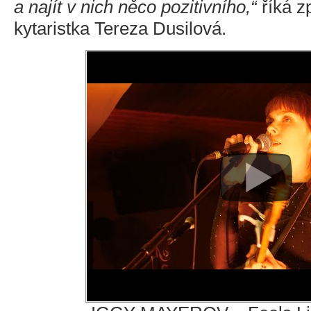
a najít v nich něco pozitivního,“
říká z
kytaristka Tereza Dusilová.