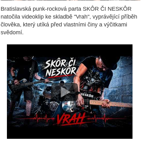
Bratislavská punk-rocková parta SKÔR ČI NESKÔR
natočila videoklip ke skladbě "Vrah", vyprávějící příběh
člověka, který utíká před vlastními činy a výčitkami
svědomí.