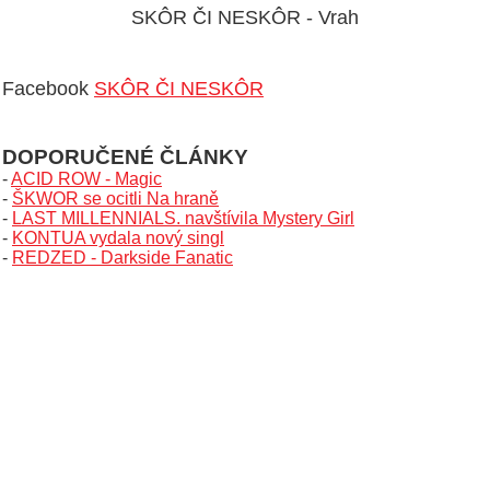
SKÔR ČI NESKÔR - Vrah
Facebook
SKÔR ČI NESKÔR
DOPORUČENÉ ČLÁNKY
-
ACID ROW - Magic
-
ŠKWOR se ocitli Na hraně
-
LAST MILLENNIALS. navštívila Mystery Girl
-
KONTUA vydala nový singl
-
REDZED - Darkside Fanatic