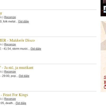
r
ekci
Recenze
 folk metal...
číst dále
 - Maldorör Disco
ekci
Recenze
 41:54, storm music...
číst dále
Ja nič, ja muzikant
ekci
Recenze
 29:00, pop...
číst dále
Feast For Kings
ekci
Recenze
5, death...
číst dále