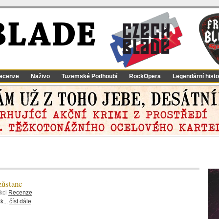
BLADE
ecenze
Naživo
Tuzemské Podhoubí
RockOpera
Legendární histo
ůstane
kci
Recenze
k...
číst dále