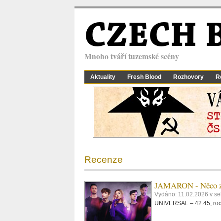
CZECH 
Mnoho tváří tuzemské scény
Aktuality
Fresh Blood
Rozhovory
R
Recenze
JAMARON - Něco z
Vydáno: 11.02.2026 v se
UNIVERSAL – 42:45, roc