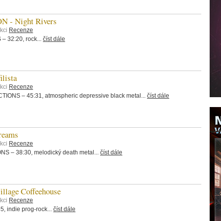
 - Night Rivers
ekci
Recenze
32:20, rock...
číst dále
lista
ekci
Recenze
S – 45:31, atmospheric depressive black metal...
číst dále
reams
ekci
Recenze
 38:30, melodický death metal...
číst dále
llage Coffeehouse
ekci
Recenze
 indie prog-rock...
číst dále