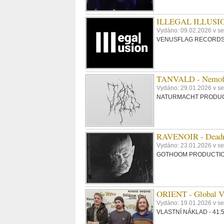
ILLEGAL ILLUSION
Vydáno: 09.02.2026 v s
VENUSFLAG RECORDS – 
TANVALD - Nemofi
Vydáno: 29.01.2026 v s
NATURMACHT PRODUCTION
RAVENOIR - Dead
Vydáno: 23.01.2026 v s
GOTHOOM PRODUCTIONS –
ORIENT - Global Vi
Vydáno: 19.01.2026 v s
VLASTNÍ NÁKLAD - 41:55,