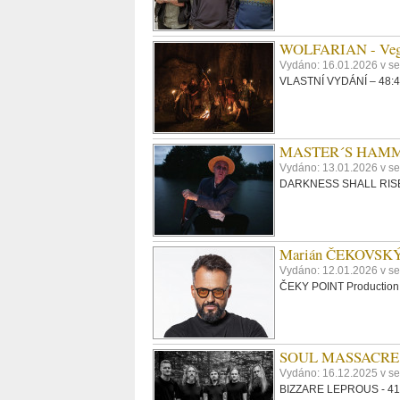
WOLFARIAN - Veg
Vydáno: 16.01.2026 v s
VLASTNÍ VYDÁNÍ – 48:40,
MASTER´S HAMMER
Vydáno: 13.01.2026 v s
DARKNESS SHALL RISE -
Marián ČEKOVSKÝ - 
Vydáno: 12.01.2026 v s
ČEKY POINT Production -
SOUL MASSACRE - 
Vydáno: 16.12.2025 v s
BIZZARE LEPROUS - 41:0