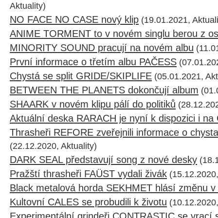
Aktuality)
NO FACE NO CASE nový klip
(19.01.2021, Aktuali
ANIME TORMENT to v novém singlu berou z os
MINORITY SOUND pracují na novém albu
(11.01
První informace o třetím albu PAČESS
(07.01.202
Chystá se split GRIDE/SKIPLIFE
(05.01.2021, Aktu
BETWEEN THE PLANETS dokončují album
(01.0
SHAARK v novém klipu pálí do politiků
(28.12.202
Aktuální deska RARACH je nyní k dispozici i na
Thrasheři REFORE zveřejnili informace o chys
(22.12.2020, Aktuality)
DARK SEAL představují song z nové desky
(18.1
Pražští thrasheři FAÜST vydali živák
(15.12.2020, 
Black metalová horda SEKHMET hlásí změnu v
Kultovní CALES se probudili k životu
(10.12.2020, 
Experimentální grindeři CONTRASTIC se vrací