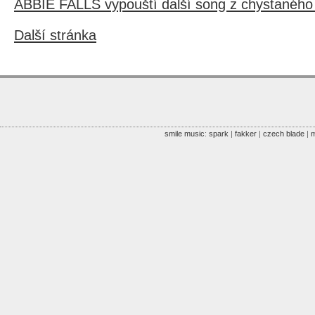
ABBIE FALLS vypouští další song z chystanéh
Další stránka
smile music
:
spark
|
fakker
|
czech blade
|