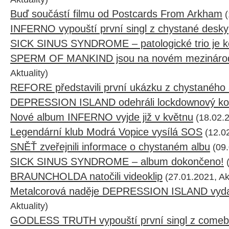
Buď součástí filmu od Postcards From Arkham
(
INFERNO vypouští první singl z chystané desky
SICK SINUS SYNDROME – patologické trio je k
SPERM OF MANKIND jsou na novém mezinárod
Aktuality)
REFORE představili první ukázku z chystaného 
DEPRESSION ISLAND odehráli lockdownový ko
Nové album INFERNO vyjde již v květnu
(18.02.2
Legendární klub Modrá Vopice vysílá SOS
(12.02
SNĚŤ zveřejnili informace o chystaném albu
(09.
SICK SINUS SYNDROME – album dokončeno!
(
BRAUNCHOLDA natočili videoklip
(27.01.2021, Akt
Metalcorová naděje DEPRESSION ISLAND vydal
Aktuality)
GODLESS TRUTH vypouští první singl z comeb