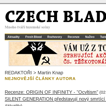
CZECH BLA
Mnoho tváří tuzemské scény
Aktuality
Fresh Blood
Rozhovory
Recenze
Naživo
Tuz
REDAKTOŘI > Martin Knap
NEJNOVĚJŠÍ ČLÁNKY AUTORA
Recenze: ORIGIN OF INFINITY - "Ocvltism"
(02
SILENT GENERATION představují nový smrtící
Aktuality)