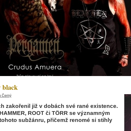
 black
n Černý
h zakořenil již v dobách své rané existence.
S HAMMER, ROOT či TÖRR se významným
tohoto subžánru, přičemž renomé si stihly