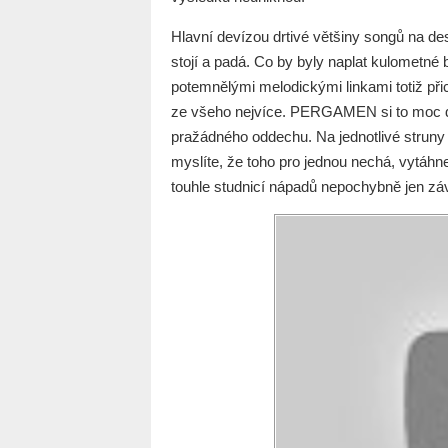
Hlavní devízou drtivé většiny songů na de
stojí a padá. Co by byly naplat kulometné b
potemnělými melodickými linkami totiž při
ze všeho nejvíce. PERGAMEN si to moc do
pražádného oddechu. Na jednotlivé struny 
myslíte, že toho pro jednou nechá, vytáhn
touhle studnicí nápadů nepochybně jen zá