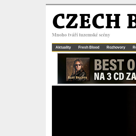
CZECH 
Mnoho tváří tuzemské scény
Aktuality
Fresh Blood
Rozhovory
R