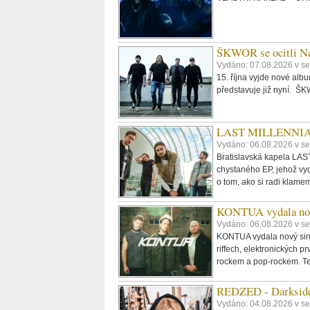
ŠKWOR se ocitli Na
Vydáno: 07.08.2026 v se
15. října vyjde nové al
představuje již nyní. 
LAST MILLENNIALS.
Vydáno: 06.08.2026 v se
Bratislavská kapela LAST
chystaného EP, jehož vyd
o tom, ako si radi klame
KONTUA vydala nov
Vydáno: 06.08.2026 v se
KONTUA vydala nový singl
riffech, elektronických p
rockem a pop-rockem. Tex
REDZED - Darkside
Vydáno: 04.08.2026 v s