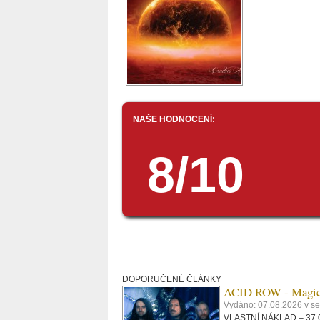
NAŠE HODNOCENÍ:
8/10
DOPORUČENÉ ČLÁNKY
ACID ROW - Magi
Vydáno: 07.08.2026 v s
VLASTNÍ NÁKLAD – 37:09