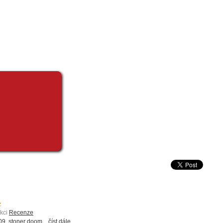
c
ekci
Recenze
, stoner doom...
číst dále