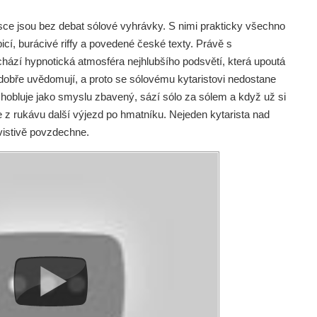
sce jsou bez debat sólové vyhrávky. S nimi prakticky všechno
icí, burácivé riffy a povedené české texty. Právě s
chází hypnotická atmosféra nejhlubšího podsvětí, která upoutá
bře uvědomují, a proto se sólovému kytaristovi nedostane
hobluje jako smyslu zbavený, sází sólo za sólem a když už si
e z rukávu další výjezd po hmatníku. Nejeden kytarista nad
vistivě povzdechne.