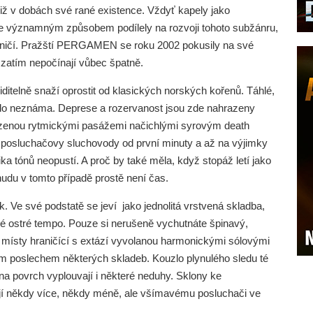
již v dobách své rané existence. Vždyť kapely jako
namným způsobem podílely na rozvoji tohoto subžánru,
raničí. Pražští PERGAMEN se roku 2002 pokusily na své
i zatím nepočínají vůbec špatně.
ditelně snaží oprostit od klasických norských kořenů. Táhlé,
si do neznáma. Deprese a rozervanost jsou zde nahrazeny
ázenou rytmickými pasážemi načichlými syrovým death
posluchačovy sluchovody od první minuty a až na výjimky
ika tónů neopustí. A proč by také měla, když stopáž letí jako
udu v tomto případě prostě není čas.
. Ve své podstatě se jeví jako jednolitá vrstvená skladba,
né ostré tempo. Pouze si nerušeně vychutnáte špinavý,
l místy hraničící s extází vyvolanou harmonickými sólovými
ým poslechem některých skladeb. Kouzlo plynulého sledu té
 na povrch vyplouvají i některé neduhy. Sklony ke
ují někdy více, někdy méně, ale všímavému posluchači ve