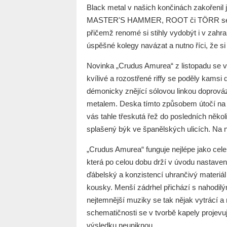
Black metal v našich končinách zakořenil 
MASTER'S HAMMER, ROOT či TÖRR se výz
přičemž renomé si stihly vydobýt i v zah
úspěšné kolegy navázat a nutno říci, že s
Novinka „Crudus Amurea“ z listopadu se vi
kvílivé a rozostřené riffy se poděly kam
démonicky znějící sólovou linkou doprov
metalem. Deska tímto způsobem útočí na 
vás tahle třeskutá řež do posledních někol
splašený býk ve španělských ulicích. Na n
„Crudus Amurea“ funguje nejlépe jako celek
která po celou dobu drží v úvodu nastave
ďábelský a konzistencí uhrančivý materiá
kousky. Menší zádrhel přichází s nahodil
nejtemnější muziky se tak nějak vytrácí a
schematičnosti se v tvorbě kapely projev
výsledku neuniknou.