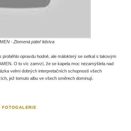
N - Zlomená páteř lidstva
s proběhlo opravdu hodně, ale málokterý se setkal s takovým
MEN. O to víc zamrzí, že se kapela moc nezamýšlela nad
ukázka velmi dobrých interpretačních schopností všech
ích, jež tomuto albu ve všech směrech dominují.
FOTOGALERIE