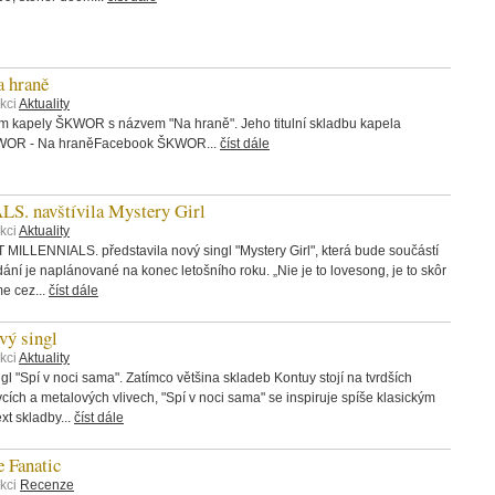
 hraně
kci
Aktuality
bum kapely ŠKWOR s názvem "Na hraně". Jeho titulní skladbu kapela
ŠKWOR - Na hraněFacebook ŠKWOR...
číst dále
 navštívila Mystery Girl
kci
Aktuality
 MILLENNIALS. představila nový singl "Mystery Girl", která bude součástí
ání je naplánované na konec letošního roku. „Nie je to lovesong, je to skôr
me cez...
číst dále
ý singl
kci
Aktuality
 "Spí v noci sama". Zatímco většina skladeb Kontuy stojí na tvrdších
rvcích a metalových vlivech, "Spí v noci sama" se inspiruje spíše klasickým
t skladby...
číst dále
 Fanatic
ekci
Recenze