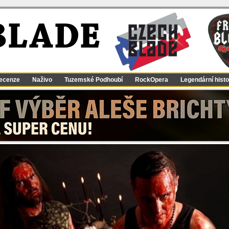
BLADE
ecenze
Naživo
Tuzemské Podhoubí
RockOpera
Legendární histo